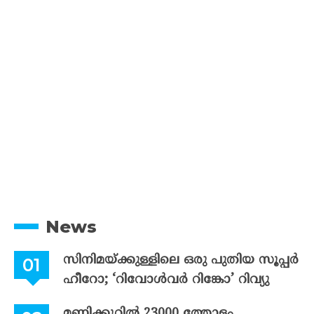
News
സിനിമയ്ക്കുള്ളിലെ ഒരു പുതിയ സൂപ്പർ
ഹീറോ; ‘റിവോൾവർ റിങ്കോ’ റിവ്യു
മണിക്കൂറിൽ 23000 ത്തോളം