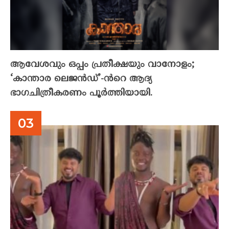
ആവേശവും ഒപ്പം പ്രതീക്ഷയും വാനോളം;
‘കാന്താര ലെജൻഡ്’-ൻറെ ആദ്യ
ഭാഗചിത്രീകരണം പൂർത്തിയായി.