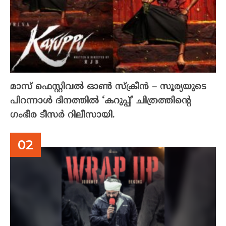
മാസ് ഫെസ്റ്റിവൽ ഓൺ സ്‌ക്രീൻ – സൂര്യയുടെ
പിറന്നാൾ ദിനത്തിൽ ‘കറുപ്പ്’ ചിത്രത്തിന്റെ
ഗംഭീര ടീസർ റിലീസായി.