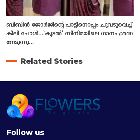
ബിബിൻ ജോർജിന്റെ പാട്ടിനൊപ്പം ചുവടുവെച്ച്
കിലി പോൾ…’കൂടൽ’ സിനിമയിലെ ഗാനം ശ്രദ്ധ
നേടുന്നു…
Related Stories
Follow us