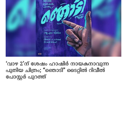
‘വാഴ 2’ന് ശേഷം ഹാഷിർ നായകനാവുന്ന
പുതിയ ചിത്രം; “ഞൊടി” ടൈറ്റിൽ റിവീൽ
പോസ്റ്റർ പുറത്ത്