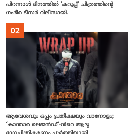
പിറന്നാൾ ദിനത്തിൽ ‘കറുപ്പ്’ ചിത്രത്തിന്റെ
ഗംഭീര ടീസർ റിലീസായി.
ആവേശവും ഒപ്പം പ്രതീക്ഷയും വാനോളം;
‘കാന്താര ലെജൻഡ്’-ൻറെ ആദ്യ
ഭാഗചിത്രീകരണം പൂർത്തിയായി.