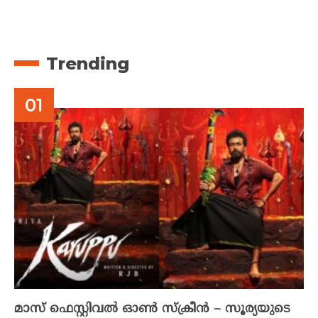
Trending
മാസ് ഫെസ്റ്റിവൽ ഓൺ സ്‌ക്രീൻ – സൂര്യയുടെ