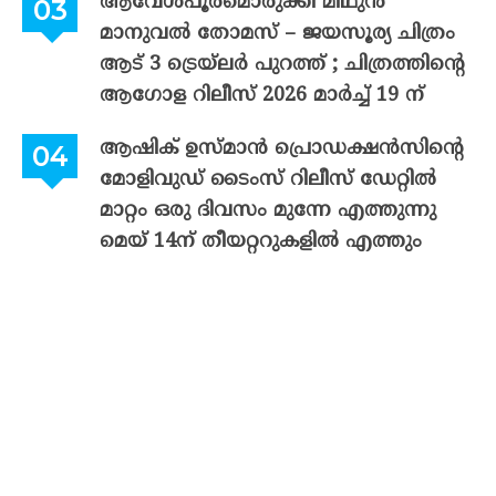
ആവേശപൂരമൊരുക്കി മിഥുൻ
മാനുവൽ തോമസ് – ജയസൂര്യ ചിത്രം
ആട് 3 ട്രെയ്‌ലർ പുറത്ത് ; ചിത്രത്തിന്റെ
ആഗോള റിലീസ് 2026 മാർച്ച് 19 ന്
ആഷിക് ഉസ്മാൻ പ്രൊഡക്ഷൻസിന്റെ
മോളിവുഡ് ടൈംസ് റിലീസ് ഡേറ്റിൽ
മാറ്റം ഒരു ദിവസം മുന്നേ എത്തുന്നു
മെയ് 14ന് തീയറ്ററുകളിൽ എത്തും