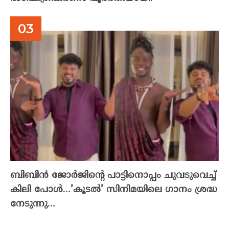
ബിബിൻ ജോർജിന്റെ പാട്ടിനൊപ്പം ചുവടുവെച്ച്
കിലി പോൾ…’കൂടൽ’ സിനിമയിലെ ഗാനം ശ്രദ്ധ
നേടുന്നു…