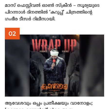
മാസ് ഫെസ്റ്റിവൽ ഓൺ സ്‌ക്രീൻ – സൂര്യയുടെ
പിറന്നാൾ ദിനത്തിൽ ‘കറുപ്പ്’ ചിത്രത്തിന്റെ
ഗംഭീര ടീസർ റിലീസായി.
ആവേശവും ഒപ്പം പ്രതീക്ഷയും വാനോളം;