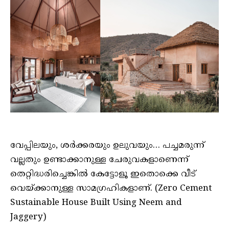
വേപ്പിലയും, ശർക്കരയും ഉലുവയും… പച്ചമരുന്ന്
വല്ലതും ഉണ്ടാക്കാനുള്ള ചേരുവകളാണെന്ന്
തെറ്റിദ്ധരിച്ചെങ്കിൽ കേട്ടോളൂ ഇതൊക്കെ വീട്
വെയ്ക്കാനുള്ള സാമഗ്രഹികളാണ്. (Zero Cement
Sustainable House Built Using Neem and
Jaggery)