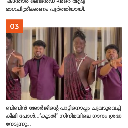
‘കാന്താര ലെജൻഡ്’-ൻറെ ആദ്യ
ഭാഗചിത്രീകരണം പൂർത്തിയായി.
ബിബിൻ ജോർജിന്റെ പാട്ടിനൊപ്പം ചുവടുവെച്ച്
കിലി പോൾ…’കൂടൽ’ സിനിമയിലെ ഗാനം ശ്രദ്ധ
നേടുന്നു…