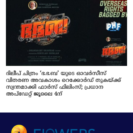
ദിലീപ് ചിത്രം ‘ഭ.ഭ.ബ’ യുടെ ഓവർസീസ്
വിതരണ അവകാശം റെക്കോർഡ് തുകയ്ക്ക്
സ്വന്തമാക്കി ഫാർസ് ഫിലിംസ്; പ്രധാന
അപ്‌ഡേറ്റ് ജൂലൈ 4ന്