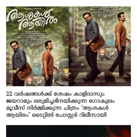
22 വർഷങ്ങൾക്ക് ശേഷം കാളിദാസും
ജയറാമും ഒരുമിച്ചഭിനയിക്കുന്ന ഗോകുലം
മൂവീസ് നിർമ്മിക്കുന്ന ചിത്രം ‘ആശകൾ
ആയിരം’ ടൈറ്റിൽ പോസ്റ്റർ റിലീസായി