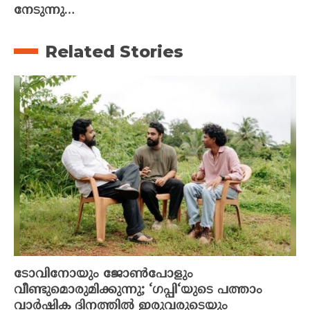
നേടുന്നു…
Related Stories
ടോവിനോയും ജോൺപോളും
വീണ്ടുമൊരുമിക്കുന്നു; ‘ഗപ്പി‘യുടെ പത്താം
വാർഷിക ദിനത്തിൽ ഇരുവരുടെയും