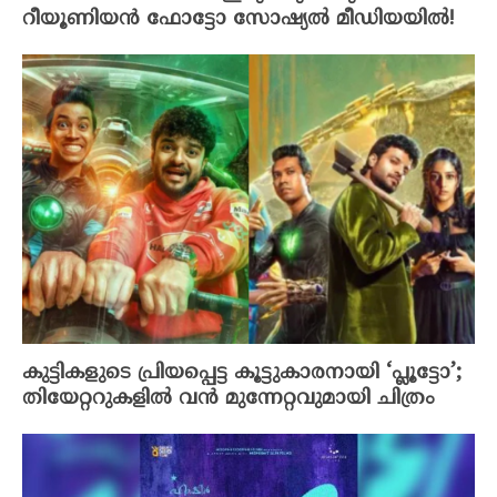
റീയൂണിയൻ ഫോട്ടോ സോഷ്യൽ മീഡിയയിൽ!
കുട്ടികളുടെ പ്രിയപ്പെട്ട കൂട്ടുകാരനായി ‘പ്ലൂട്ടോ’;
തിയേറ്ററുകളിൽ വൻ മുന്നേറ്റവുമായി ചിത്രം