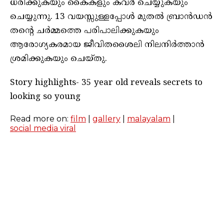
ധരിക്കുകയും കൈകളും കവർ ചെയ്യുകയും
ചെയ്യുന്നു. 13 വയസ്സുള്ളപ്പോൾ മുതൽ ബ്രാൻഡൻ
തൻ്റെ ചർമ്മത്തെ പരിപാലിക്കുകയും
ആരോഗ്യകരമായ ജീവിതശൈലി നിലനിർത്താൻ
ശ്രമിക്കുകയും ചെയ്തു.
Story highlights- 35 year old reveals secrets to
looking so young
Read more on:
film
|
gallery
|
malayalam
|
social media viral