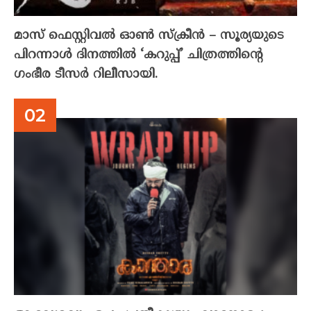
മാസ് ഫെസ്റ്റിവൽ ഓൺ സ്‌ക്രീൻ – സൂര്യയുടെ
പിറന്നാൾ ദിനത്തിൽ ‘കറുപ്പ്’ ചിത്രത്തിന്റെ
ഗംഭീര ടീസർ റിലീസായി.