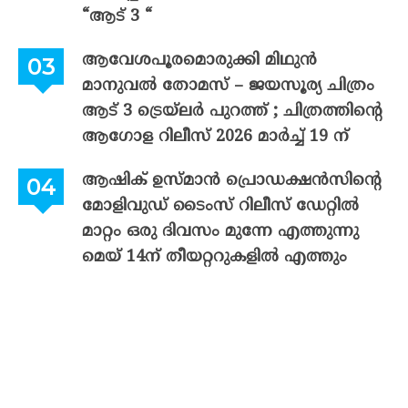
“ആട് 3 “
ആവേശപൂരമൊരുക്കി മിഥുൻ
മാനുവൽ തോമസ് – ജയസൂര്യ ചിത്രം
ആട് 3 ട്രെയ്‌ലർ പുറത്ത് ; ചിത്രത്തിന്റെ
ആഗോള റിലീസ് 2026 മാർച്ച് 19 ന്
ആഷിക് ഉസ്മാൻ പ്രൊഡക്ഷൻസിന്റെ
മോളിവുഡ് ടൈംസ് റിലീസ് ഡേറ്റിൽ
മാറ്റം ഒരു ദിവസം മുന്നേ എത്തുന്നു
മെയ് 14ന് തീയറ്ററുകളിൽ എത്തും