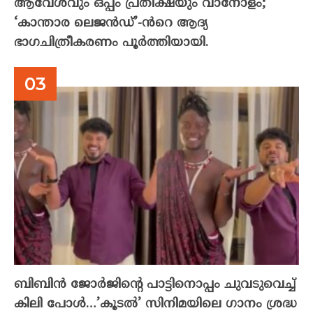
ആവേശവും ഒപ്പം പ്രതീക്ഷയും വാനോളം;
‘കാന്താര ലെജൻഡ്’-ൻറെ ആദ്യ
ഭാഗചിത്രീകരണം പൂർത്തിയായി.
ബിബിൻ ജോർജിന്റെ പാട്ടിനൊപ്പം ചുവടുവെച്ച്
കിലി പോൾ…’കൂടൽ’ സിനിമയിലെ ഗാനം ശ്രദ്ധ