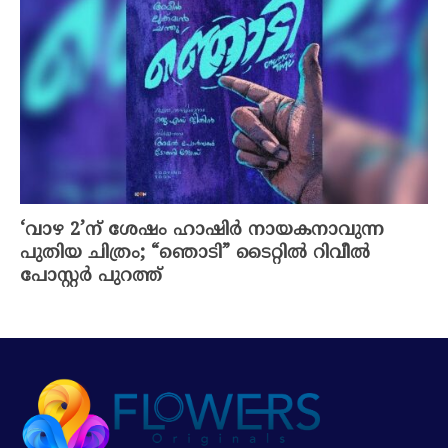
‘വാഴ 2’ന് ശേഷം ഹാഷിർ നായകനാവുന്ന
പുതിയ ചിത്രം; “ഞൊടി” ടൈറ്റിൽ റിവീൽ
പോസ്റ്റർ പുറത്ത്