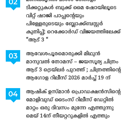
ടിക്കറ്റുകൾ ബുക്ക് മൈ ഷോയിലൂടെ
വിറ്റ് ഷാജി പാപ്പന്റെയും
പിള്ളേരുടെയും ബ്ലോക്ക്ബസ്റ്റർ
കുതിപ്പ്; റെക്കോർഡ് വിജയത്തിലേക്ക്
“ആട് 3 “
ആവേശപൂരമൊരുക്കി മിഥുൻ
മാനുവൽ തോമസ് – ജയസൂര്യ ചിത്രം
ആട് 3 ട്രെയ്‌ലർ പുറത്ത് ; ചിത്രത്തിന്റെ
ആഗോള റിലീസ് 2026 മാർച്ച് 19 ന്
ആഷിക് ഉസ്മാൻ പ്രൊഡക്ഷൻസിന്റെ
മോളിവുഡ് ടൈംസ് റിലീസ് ഡേറ്റിൽ
മാറ്റം ഒരു ദിവസം മുന്നേ എത്തുന്നു
മെയ് 14ന് തീയറ്ററുകളിൽ എത്തും