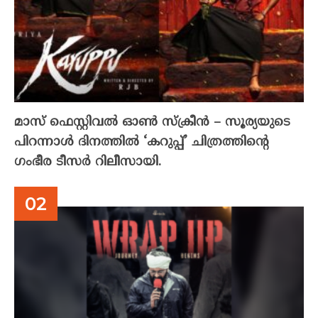
മാസ് ഫെസ്റ്റിവൽ ഓൺ സ്‌ക്രീൻ – സൂര്യയുടെ
പിറന്നാൾ ദിനത്തിൽ ‘കറുപ്പ്’ ചിത്രത്തിന്റെ
ഗംഭീര ടീസർ റിലീസായി.