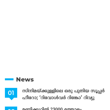
News
സിനിമയ്ക്കുള്ളിലെ ഒരു പുതിയ സൂപ്പർ
ഹീറോ; ‘റിവോൾവർ റിങ്കോ’ റിവ്യു
മണിക്കൂറിൽ 23000 ത്തോളം