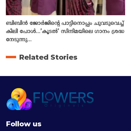
ബിബിൻ ജോർജിന്റെ പാട്ടിനൊപ്പം ചുവടുവെച്ച്
കിലി പോൾ…’കൂടൽ’ സിനിമയിലെ ഗാനം ശ്രദ്ധ
നേടുന്നു…
Related Stories
Follow us