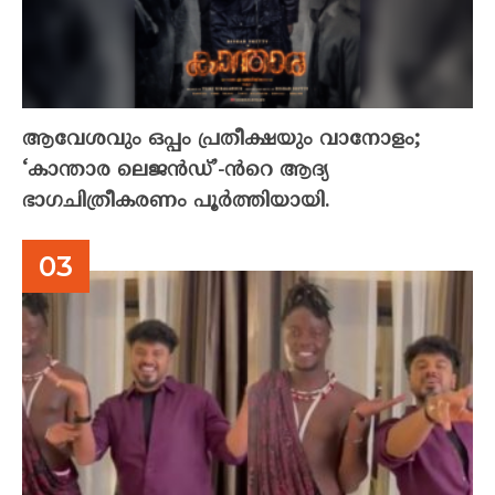
ആവേശവും ഒപ്പം പ്രതീക്ഷയും വാനോളം;
‘കാന്താര ലെജൻഡ്’-ൻറെ ആദ്യ
ഭാഗചിത്രീകരണം പൂർത്തിയായി.