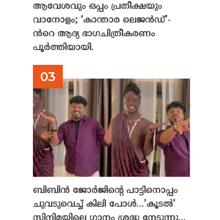
ആവേശവും ഒപ്പം പ്രതീക്ഷയും
വാനോളം; ‘കാന്താര ലെജൻഡ്’-
ൻറെ ആദ്യ ഭാഗചിത്രീകരണം
പൂർത്തിയായി.
ബിബിൻ ജോർജിന്റെ പാട്ടിനൊപ്പം
ചുവടുവെച്ച് കിലി പോൾ…’കൂടൽ’
സിനിമയിലെ ഗാനം ശ്രദ്ധ നേടുന്നു…