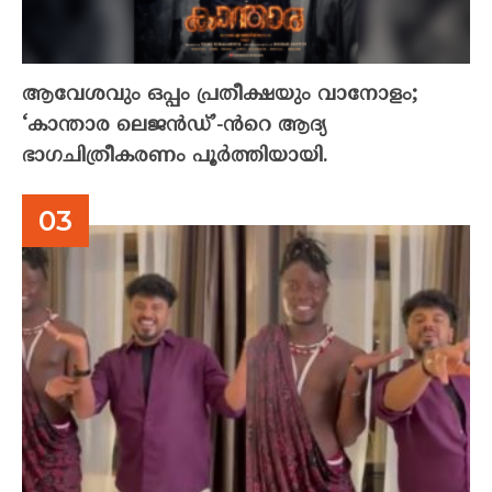
ആവേശവും ഒപ്പം പ്രതീക്ഷയും വാനോളം;
‘കാന്താര ലെജൻഡ്’-ൻറെ ആദ്യ
ഭാഗചിത്രീകരണം പൂർത്തിയായി.