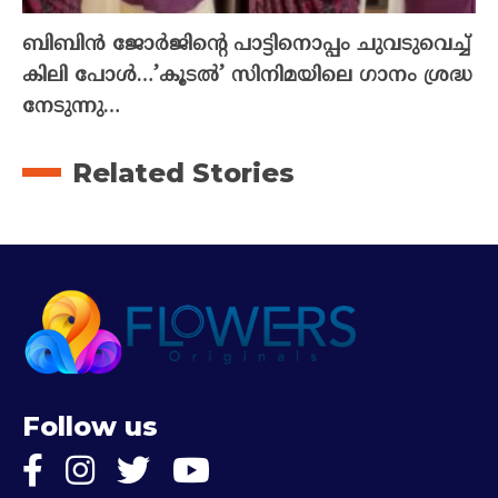
ബിബിൻ ജോർജിന്റെ പാട്ടിനൊപ്പം ചുവടുവെച്ച്
കിലി പോൾ…’കൂടൽ’ സിനിമയിലെ ഗാനം ശ്രദ്ധ
നേടുന്നു…
Related Stories
Follow us