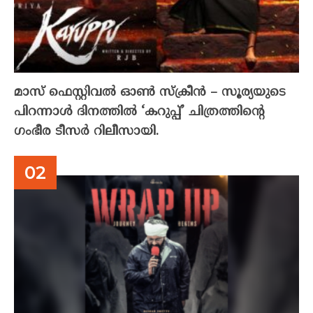
മാസ് ഫെസ്റ്റിവൽ ഓൺ സ്‌ക്രീൻ – സൂര്യയുടെ
പിറന്നാൾ ദിനത്തിൽ ‘കറുപ്പ്’ ചിത്രത്തിന്റെ
ഗംഭീര ടീസർ റിലീസായി.