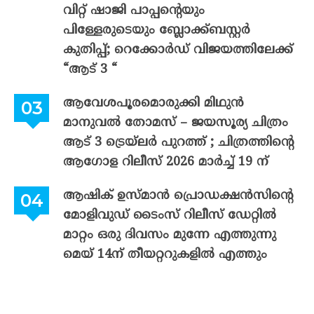
വിറ്റ് ഷാജി പാപ്പന്റെയും
പിള്ളേരുടെയും ബ്ലോക്ക്ബസ്റ്റർ
കുതിപ്പ്; റെക്കോർഡ് വിജയത്തിലേക്ക്
“ആട് 3 “
ആവേശപൂരമൊരുക്കി മിഥുൻ
മാനുവൽ തോമസ് – ജയസൂര്യ ചിത്രം
ആട് 3 ട്രെയ്‌ലർ പുറത്ത് ; ചിത്രത്തിന്റെ
ആഗോള റിലീസ് 2026 മാർച്ച് 19 ന്
ആഷിക് ഉസ്മാൻ പ്രൊഡക്ഷൻസിന്റെ
മോളിവുഡ് ടൈംസ് റിലീസ് ഡേറ്റിൽ
മാറ്റം ഒരു ദിവസം മുന്നേ എത്തുന്നു
മെയ് 14ന് തീയറ്ററുകളിൽ എത്തും