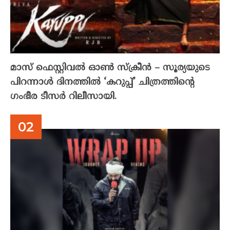
മാസ് ഫെസ്റ്റിവൽ ഓൺ സ്‌ക്രീൻ – സൂര്യയുടെ
പിറന്നാൾ ദിനത്തിൽ ‘കറുപ്പ്’ ചിത്രത്തിന്റെ
ഗംഭീര ടീസർ റിലീസായി.