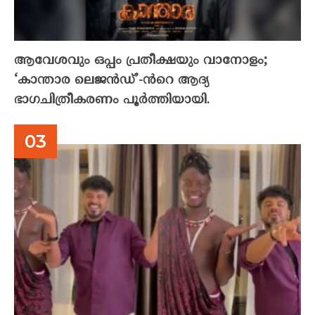
ആവേശവും ഒപ്പം പ്രതീക്ഷയും വാനോളം;
‘കാന്താര ലെജൻഡ്’-ൻറെ ആദ്യ
ഭാഗചിത്രീകരണം പൂർത്തിയായി.