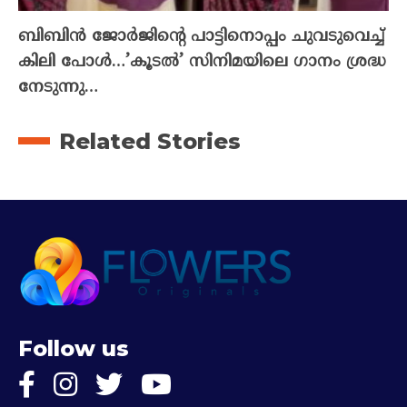
ബിബിൻ ജോർജിന്റെ പാട്ടിനൊപ്പം ചുവടുവെച്ച്
കിലി പോൾ…’കൂടൽ’ സിനിമയിലെ ഗാനം ശ്രദ്ധ
നേടുന്നു…
Related Stories
Follow us