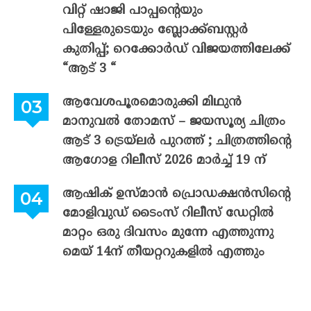
വിറ്റ് ഷാജി പാപ്പന്റെയും
പിള്ളേരുടെയും ബ്ലോക്ക്ബസ്റ്റർ
കുതിപ്പ്; റെക്കോർഡ് വിജയത്തിലേക്ക്
“ആട് 3 “
ആവേശപൂരമൊരുക്കി മിഥുൻ
മാനുവൽ തോമസ് – ജയസൂര്യ ചിത്രം
ആട് 3 ട്രെയ്‌ലർ പുറത്ത് ; ചിത്രത്തിന്റെ
ആഗോള റിലീസ് 2026 മാർച്ച് 19 ന്
ആഷിക് ഉസ്മാൻ പ്രൊഡക്ഷൻസിന്റെ
മോളിവുഡ് ടൈംസ് റിലീസ് ഡേറ്റിൽ
മാറ്റം ഒരു ദിവസം മുന്നേ എത്തുന്നു
മെയ് 14ന് തീയറ്ററുകളിൽ എത്തും