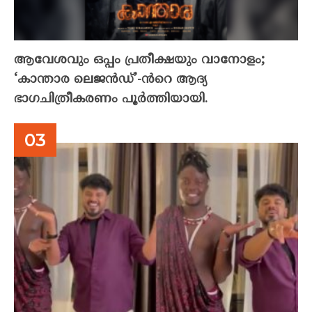
ആവേശവും ഒപ്പം പ്രതീക്ഷയും വാനോളം;
‘കാന്താര ലെജൻഡ്’-ൻറെ ആദ്യ
ഭാഗചിത്രീകരണം പൂർത്തിയായി.