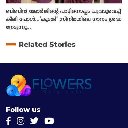
ബിബിൻ ജോർജിന്റെ പാട്ടിനൊപ്പം ചുവടുവെച്ച്
കിലി പോൾ…’കൂടൽ’ സിനിമയിലെ ഗാനം ശ്രദ്ധ
നേടുന്നു…
Related Stories
Follow us