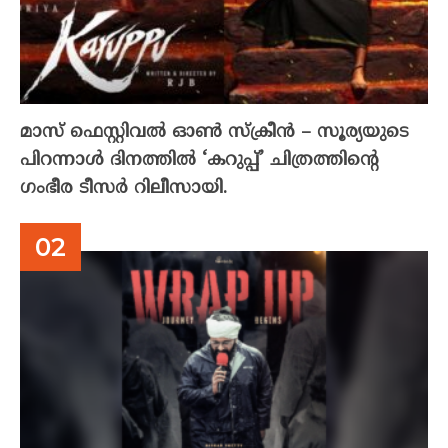
മാസ് ഫെസ്റ്റിവൽ ഓൺ സ്‌ക്രീൻ – സൂര്യയുടെ
പിറന്നാൾ ദിനത്തിൽ ‘കറുപ്പ്’ ചിത്രത്തിന്റെ
ഗംഭീര ടീസർ റിലീസായി.