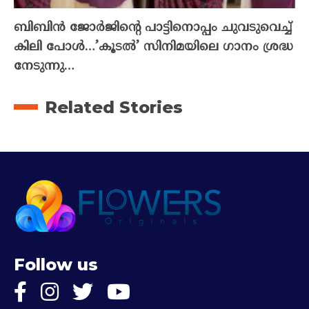
ബിബിൻ ജോർജിന്റെ പാട്ടിനൊപ്പം ചുവടുവെച്ച്
കിലി പോൾ…’കൂടൽ’ സിനിമയിലെ ഗാനം ശ്രദ്ധ
നേടുന്നു…
Related Stories
Follow us