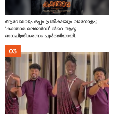
ആവേശവും ഒപ്പം പ്രതീക്ഷയും വാനോളം;
‘കാന്താര ലെജൻഡ്’-ൻറെ ആദ്യ
ഭാഗചിത്രീകരണം പൂർത്തിയായി.