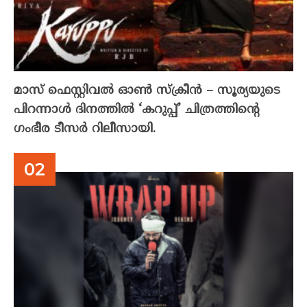
മാസ് ഫെസ്റ്റിവൽ ഓൺ സ്‌ക്രീൻ – സൂര്യയുടെ
പിറന്നാൾ ദിനത്തിൽ ‘കറുപ്പ്’ ചിത്രത്തിന്റെ
ഗംഭീര ടീസർ റിലീസായി.