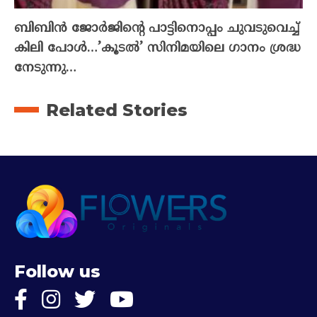
ബിബിൻ ജോർജിന്റെ പാട്ടിനൊപ്പം ചുവടുവെച്ച്
കിലി പോൾ…’കൂടൽ’ സിനിമയിലെ ഗാനം ശ്രദ്ധ
നേടുന്നു…
Related Stories
Follow us