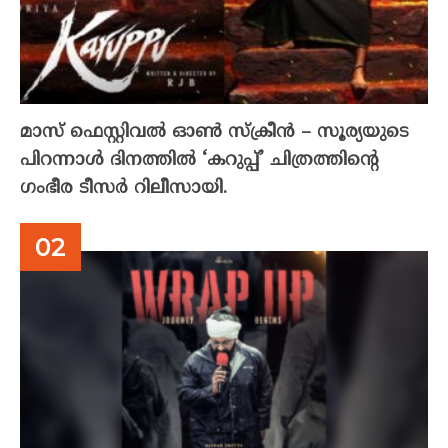
മാസ് ഫെസ്റ്റിവൽ ഓൺ സ്‌ക്രീൻ – സൂര്യയുടെ
പിറന്നാൾ ദിനത്തിൽ ‘കറുപ്പ്’ ചിത്രത്തിന്റെ
ഗംഭീര ടീസർ റിലീസായി.