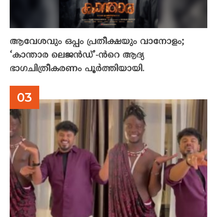
ആവേശവും ഒപ്പം പ്രതീക്ഷയും വാനോളം;
‘കാന്താര ലെജൻഡ്’-ൻറെ ആദ്യ
ഭാഗചിത്രീകരണം പൂർത്തിയായി.