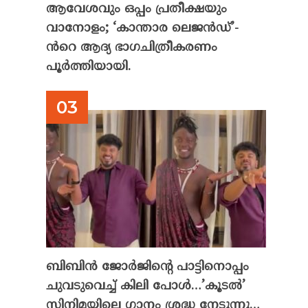
ആവേശവും ഒപ്പം പ്രതീക്ഷയും
വാനോളം; ‘കാന്താര ലെജൻഡ്’-
ൻറെ ആദ്യ ഭാഗചിത്രീകരണം
പൂർത്തിയായി.
ബിബിൻ ജോർജിന്റെ പാട്ടിനൊപ്പം
ചുവടുവെച്ച് കിലി പോൾ…’കൂടൽ’
സിനിമയിലെ ഗാനം ശ്രദ്ധ നേടുന്നു…