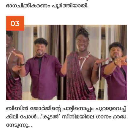
ഭാഗചിത്രീകരണം പൂർത്തിയായി.
ബിബിൻ ജോർജിന്റെ പാട്ടിനൊപ്പം ചുവടുവെച്ച്
കിലി പോൾ…’കൂടൽ’ സിനിമയിലെ ഗാനം ശ്രദ്ധ
നേടുന്നു…