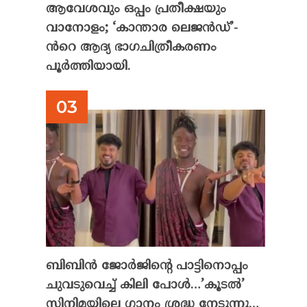
ആവേശവും ഒപ്പം പ്രതീക്ഷയും
വാനോളം; ‘കാന്താര ലെജൻഡ്’-
ൻറെ ആദ്യ ഭാഗചിത്രീകരണം
പൂർത്തിയായി.
ബിബിൻ ജോർജിന്റെ പാട്ടിനൊപ്പം
ചുവടുവെച്ച് കിലി പോൾ…’കൂടൽ’
സിനിമയിലെ ഗാനം ശ്രദ്ധ നേടുന്നു…