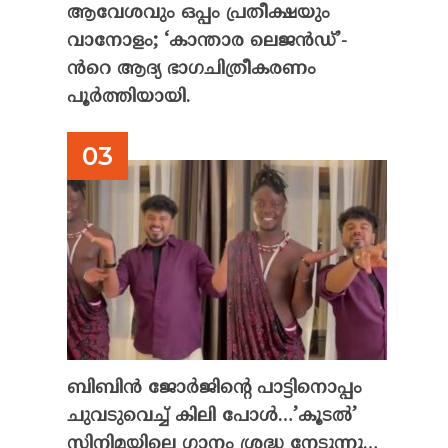
ആവേശവും ഒപ്പം പ്രതീക്ഷയും
വാനോളം; ‘കാന്താര ലെജൻഡ്’-
ൻറെ ആദ്യ ഭാഗചിത്രീകരണം
പൂർത്തിയായി.
ബിബിൻ ജോർജിന്റെ പാട്ടിനൊപ്പം
ചുവടുവെച്ച് കിലി പോൾ…’കൂടൽ’
സിനിമയിലെ ഗാനം ശ്രദ്ധ നേടുന്നു…