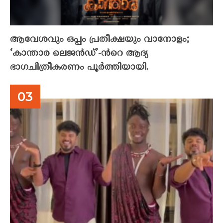
ആവേശവും ഒപ്പം പ്രതീക്ഷയും വാനോളം;
‘കാന്താര ലെജൻഡ്’-ൻറെ ആദ്യ
ഭാഗചിത്രീകരണം പൂർത്തിയായി.