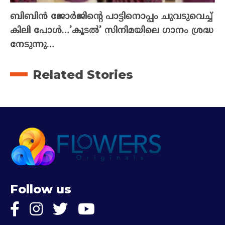
ബിബിൻ ജോർജിന്റെ പാട്ടിനൊപ്പം ചുവടുവെച്ച്
കിലി പോൾ…’കൂടൽ’ സിനിമയിലെ ഗാനം ശ്രദ്ധ
നേടുന്നു…
Related Stories
Follow us