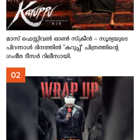
മാസ് ഫെസ്റ്റിവൽ ഓൺ സ്‌ക്രീൻ – സൂര്യയുടെ
പിറന്നാൾ ദിനത്തിൽ ‘കറുപ്പ്’ ചിത്രത്തിന്റെ
ഗംഭീര ടീസർ റിലീസായി.