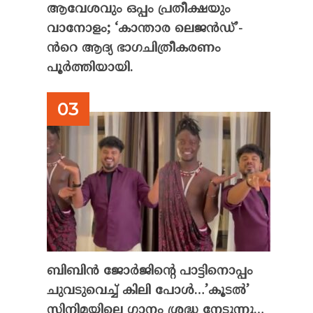
ആവേശവും ഒപ്പം പ്രതീക്ഷയും
വാനോളം; ‘കാന്താര ലെജൻഡ്’-
ൻറെ ആദ്യ ഭാഗചിത്രീകരണം
പൂർത്തിയായി.
ബിബിൻ ജോർജിന്റെ പാട്ടിനൊപ്പം
ചുവടുവെച്ച് കിലി പോൾ…’കൂടൽ’
സിനിമയിലെ ഗാനം ശ്രദ്ധ നേടുന്നു…