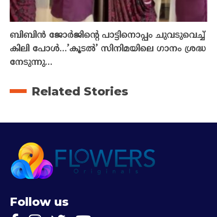
ബിബിൻ ജോർജിന്റെ പാട്ടിനൊപ്പം ചുവടുവെച്ച്
കിലി പോൾ…’കൂടൽ’ സിനിമയിലെ ഗാനം ശ്രദ്ധ
നേടുന്നു…
Related Stories
Follow us