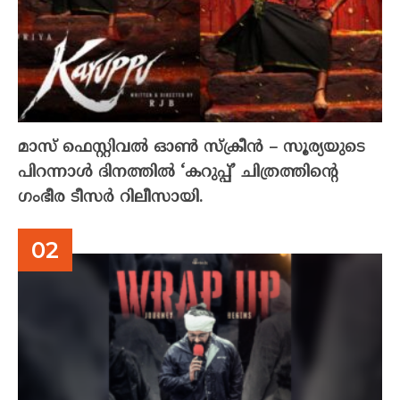
മാസ് ഫെസ്റ്റിവൽ ഓൺ സ്‌ക്രീൻ – സൂര്യയുടെ
പിറന്നാൾ ദിനത്തിൽ ‘കറുപ്പ്’ ചിത്രത്തിന്റെ
ഗംഭീര ടീസർ റിലീസായി.