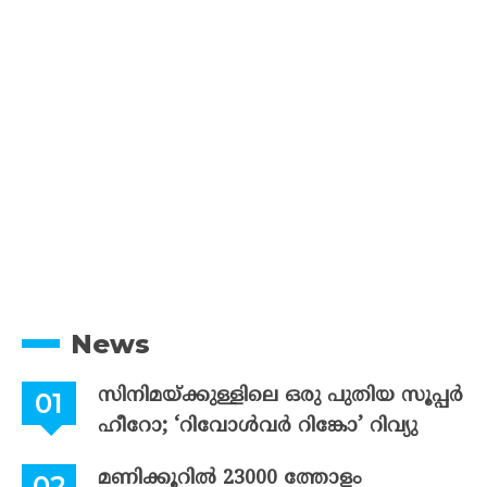
News
സിനിമയ്ക്കുള്ളിലെ ഒരു പുതിയ സൂപ്പർ
ഹീറോ; ‘റിവോൾവർ റിങ്കോ’ റിവ്യു
മണിക്കൂറിൽ 23000 ത്തോളം