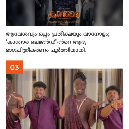
ആവേശവും ഒപ്പം പ്രതീക്ഷയും വാനോളം;
‘കാന്താര ലെജൻഡ്’-ൻറെ ആദ്യ
ഭാഗചിത്രീകരണം പൂർത്തിയായി.