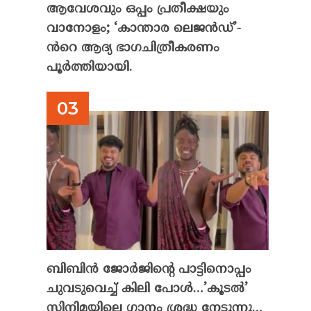
ആവേശവും ഒപ്പം പ്രതീക്ഷയും
വാനോളം; ‘കാന്താര ലെജൻഡ്’-
ൻറെ ആദ്യ ഭാഗചിത്രീകരണം
പൂർത്തിയായി.
ബിബിൻ ജോർജിന്റെ പാട്ടിനൊപ്പം
ചുവടുവെച്ച് കിലി പോൾ…’കൂടൽ’
സിനിമയിലെ ഗാനം ശ്രദ്ധ നേടുന്നു…