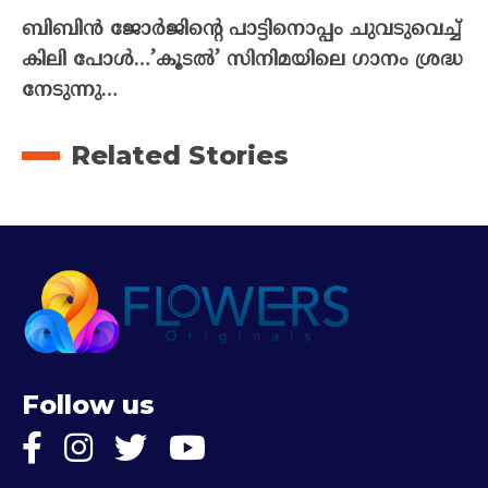
ബിബിൻ ജോർജിന്റെ പാട്ടിനൊപ്പം ചുവടുവെച്ച്
കിലി പോൾ…’കൂടൽ’ സിനിമയിലെ ഗാനം ശ്രദ്ധ
നേടുന്നു…
Related Stories
Follow us