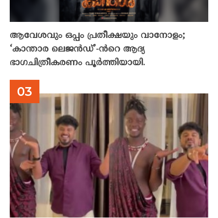
ആവേശവും ഒപ്പം പ്രതീക്ഷയും വാനോളം;
‘കാന്താര ലെജൻഡ്’-ൻറെ ആദ്യ
ഭാഗചിത്രീകരണം പൂർത്തിയായി.