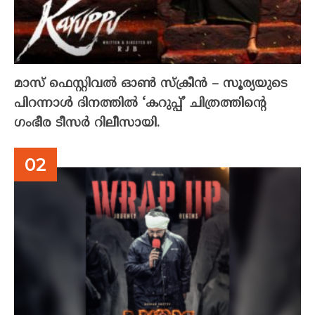
മാസ് ഫെസ്റ്റിവൽ ഓൺ സ്‌ക്രീൻ – സൂര്യയുടെ
പിറന്നാൾ ദിനത്തിൽ ‘കറുപ്പ്’ ചിത്രത്തിന്റെ
ഗംഭീര ടീസർ റിലീസായി.