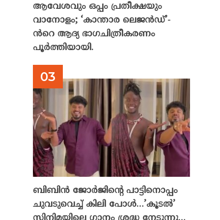
ആവേശവും ഒപ്പം പ്രതീക്ഷയും
വാനോളം; ‘കാന്താര ലെജൻഡ്’-
ൻറെ ആദ്യ ഭാഗചിത്രീകരണം
പൂർത്തിയായി.
ബിബിൻ ജോർജിന്റെ പാട്ടിനൊപ്പം
ചുവടുവെച്ച് കിലി പോൾ…’കൂടൽ’
സിനിമയിലെ ഗാനം ശ്രദ്ധ നേടുന്നു…