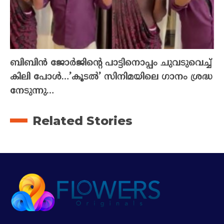
ബിബിൻ ജോർജിന്റെ പാട്ടിനൊപ്പം ചുവടുവെച്ച്
കിലി പോൾ…’കൂടൽ’ സിനിമയിലെ ഗാനം ശ്രദ്ധ
നേടുന്നു…
Related Stories