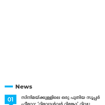
News
സിനിമയ്ക്കുള്ളിലെ ഒരു പുതിയ സൂപ്പർ
ഹീറോ; ‘റിവോൾവർ റിങ്കോ’ റിവ്യു