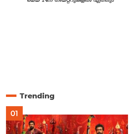
മെയ് 14ന് തീയറ്ററുകളിൽ എത്തും
Trending