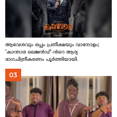
ആവേശവും ഒപ്പം പ്രതീക്ഷയും വാനോളം;
‘കാന്താര ലെജൻഡ്’-ൻറെ ആദ്യ
ഭാഗചിത്രീകരണം പൂർത്തിയായി.