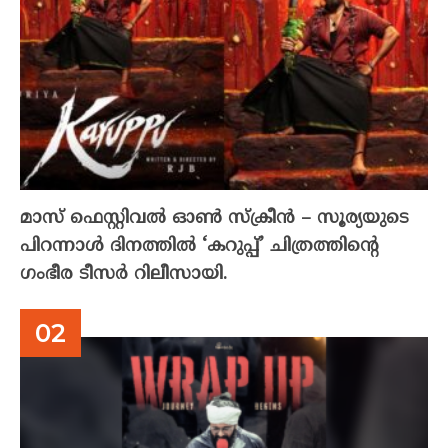
മാസ് ഫെസ്റ്റിവൽ ഓൺ സ്‌ക്രീൻ – സൂര്യയുടെ
പിറന്നാൾ ദിനത്തിൽ ‘കറുപ്പ്’ ചിത്രത്തിന്റെ
ഗംഭീര ടീസർ റിലീസായി.