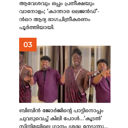
ആവേശവും ഒപ്പം പ്രതീക്ഷയും
വാനോളം; ‘കാന്താര ലെജൻഡ്’-
ൻറെ ആദ്യ ഭാഗചിത്രീകരണം
പൂർത്തിയായി.
ബിബിൻ ജോർജിന്റെ പാട്ടിനൊപ്പം
ചുവടുവെച്ച് കിലി പോൾ…’കൂടൽ’
സിനിമയിലെ ഗാനം ശ്രദ്ധ നേടുന്നു…