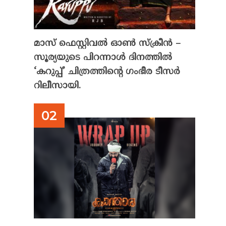
മാസ് ഫെസ്റ്റിവൽ ഓൺ സ്‌ക്രീൻ –
സൂര്യയുടെ പിറന്നാൾ ദിനത്തിൽ
‘കറുപ്പ്’ ചിത്രത്തിന്റെ ഗംഭീര ടീസർ
റിലീസായി.