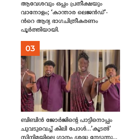
ആവേശവും ഒപ്പം പ്രതീക്ഷയും
വാനോളം; ‘കാന്താര ലെജൻഡ്’-
ൻറെ ആദ്യ ഭാഗചിത്രീകരണം
പൂർത്തിയായി.
ബിബിൻ ജോർജിന്റെ പാട്ടിനൊപ്പം
ചുവടുവെച്ച് കിലി പോൾ…’കൂടൽ’
സിനിമയിലെ ഗാനം ശ്രദ്ധ നേടുന്നു…