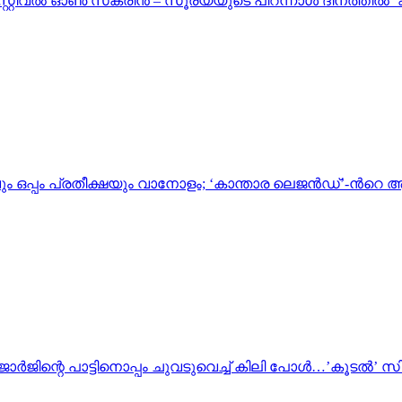
റ്റിവൽ ഓൺ സ്‌ക്രീൻ – സൂര്യയുടെ പിറന്നാൾ ദിനത്തിൽ ‘കറു
ഒപ്പം പ്രതീക്ഷയും വാനോളം; ‘കാന്താര ലെജൻഡ്’-ൻറെ 
ർജിന്റെ പാട്ടിനൊപ്പം ചുവടുവെച്ച് കിലി പോൾ…’കൂടൽ’ സി