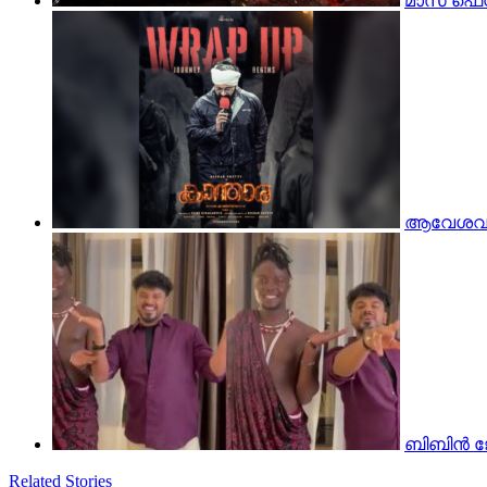
മാസ് ഫെസ്
ആവേശവും 
ബിബിൻ ജോ
Related Stories