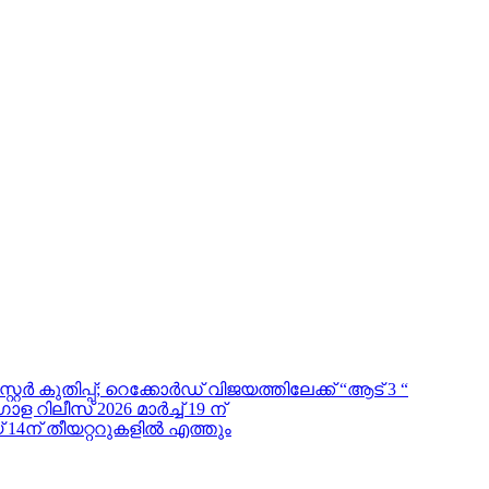
്റർ കുതിപ്പ്; റെക്കോർഡ് വിജയത്തിലേക്ക് “ആട് 3 “
ിലീസ് 2026 മാർച്ച് 19 ന്
 14ന് തീയറ്ററുകളിൽ എത്തും