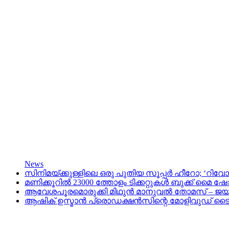
News
സിനിമയ്ക്കുള്ളിലെ ഒരു പുതിയ സൂപ്പർ ഹീറോ; ‘റിവോ
മണിക്കൂറിൽ 23000 ത്തോളം ടിക്കറ്റുകൾ ബുക്ക് മൈ ഷോയി
ആവേശപൂരമൊരുക്കി മിഥുൻ മാനുവൽ തോമസ് – ജയസൂര്യ ച
ആഷിക് ഉസ്മാൻ പ്രൊഡക്ഷൻസിന്റെ മോളിവുഡ് ടൈംസ് റി