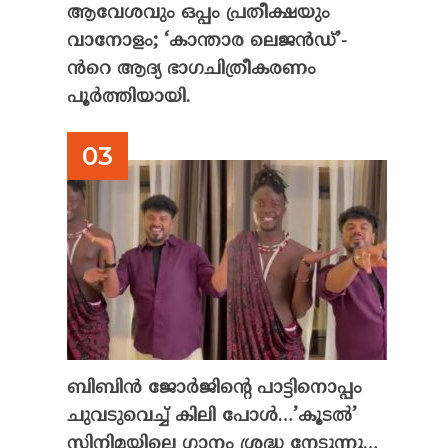
ആവേശവും ഒപ്പം പ്രതീക്ഷയും
വാനോളം; ‘കാന്താര ലെജൻഡ്’-
ൻറെ ആദ്യ ഭാഗചിത്രീകരണം
പൂർത്തിയായി.
ബിബിൻ ജോർജിന്റെ പാട്ടിനൊപ്പം
ചുവടുവെച്ച് കിലി പോൾ…’കൂടൽ’
സിനിമയിലെ ഗാനം ശ്രദ്ധ നേടുന്നു…