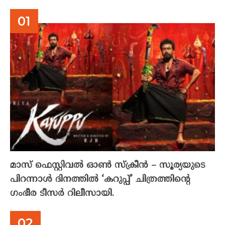
മാസ് ഫെസ്റ്റിവൽ ഓൺ സ്‌ക്രീൻ – സൂര്യയുടെ
പിറന്നാൾ ദിനത്തിൽ ‘കറുപ്പ്’ ചിത്രത്തിന്റെ
ഗംഭീര ടീസർ റിലീസായി.