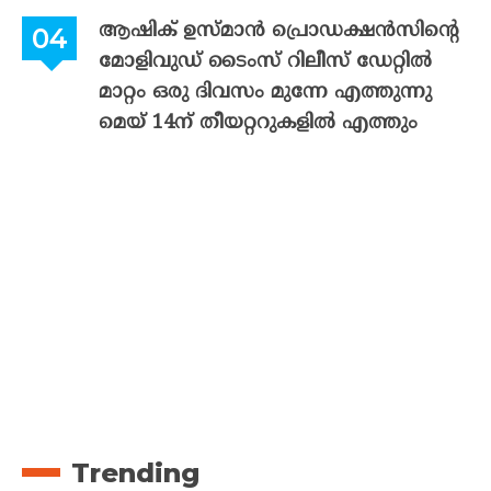
ആഷിക് ഉസ്മാൻ പ്രൊഡക്ഷൻസിന്റെ
മോളിവുഡ് ടൈംസ് റിലീസ് ഡേറ്റിൽ
മാറ്റം ഒരു ദിവസം മുന്നേ എത്തുന്നു
മെയ് 14ന് തീയറ്ററുകളിൽ എത്തും
Trending