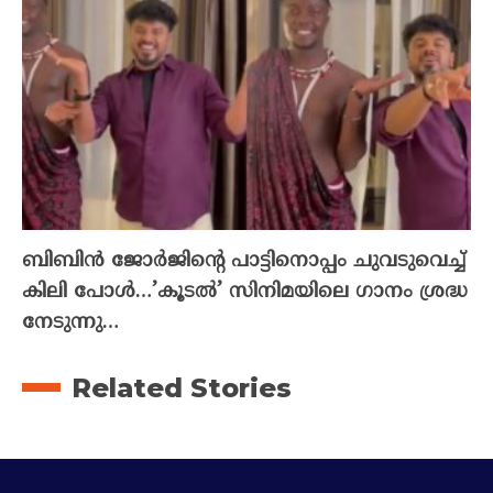
ബിബിൻ ജോർജിന്റെ പാട്ടിനൊപ്പം ചുവടുവെച്ച്
കിലി പോൾ…’കൂടൽ’ സിനിമയിലെ ഗാനം ശ്രദ്ധ
നേടുന്നു…
Related Stories