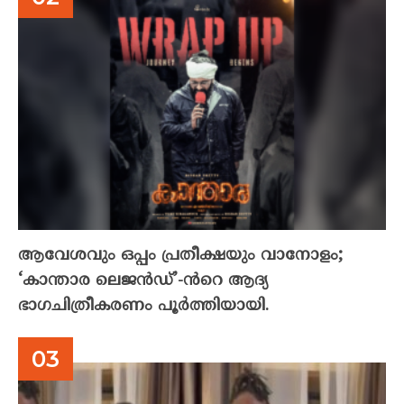
ആവേശവും ഒപ്പം പ്രതീക്ഷയും വാനോളം;
‘കാന്താര ലെജൻഡ്’-ൻറെ ആദ്യ
ഭാഗചിത്രീകരണം പൂർത്തിയായി.