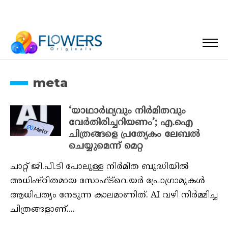
meta
‘യാഥാർഥ്യവും നിർമിതവും
വേർതിരിച്ചറിയണം’; എ.ഐ
ചിത്രങ്ങളെ പ്രത്യേകം ലേബൽ
ചെയ്യുമെന്ന് മെറ്റ
ചാറ്റ് ജി.പി.ടി പോലുള്ള നിർമിത ബുദ്ധിയിൽ
അധിഷ്ഠിതമായ സോഫ്ട്‍വെയർ പ്രോഗ്രാമുകൾ
ആധിപത്യം നേടുന്ന കാലമാണിത്. AI വഴി നിർമ്മിച്ച
ചിത്രങ്ങളാണ്....