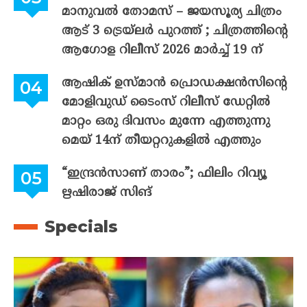
മാനുവൽ തോമസ് – ജയസൂര്യ ചിത്രം
ആട് 3 ട്രെയ്‌ലർ പുറത്ത് ; ചിത്രത്തിന്റെ
ആഗോള റിലീസ് 2026 മാർച്ച് 19 ന്
ആഷിക് ഉസ്മാൻ പ്രൊഡക്ഷൻസിന്റെ
മോളിവുഡ് ടൈംസ് റിലീസ് ഡേറ്റിൽ
മാറ്റം ഒരു ദിവസം മുന്നേ എത്തുന്നു
മെയ് 14ന് തീയറ്ററുകളിൽ എത്തും
“ഇന്ദ്രൻസാണ് താരം”; ഫിലിം റിവ്യൂ
ഋഷിരാജ് സിങ്
Specials