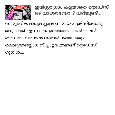
ഇൻസ്റ്റാഗ്രാം കളയാതെ ത്രെഡ്സ്
ഒഴിവാക്കാണോ..? വഴിയുണ്ട്…!
സാമൂഹിക മാധ്യമ പ്ലാറ്റഫോമായ എക്‌സിനൊരു
മറുവാക്ക് എന്ന ലക്ഷ്യത്തോടെ ഓൺലൈൻ
തത്സമയ സംഭാഷണങ്ങൾക്കായി മെറ്റ
മൈക്രോബ്ലോഗിങ് പ്ലാറ്റ്‌ഫോമാണ് ത്രെഡ്സ്.
ഗൂഗിൾ....