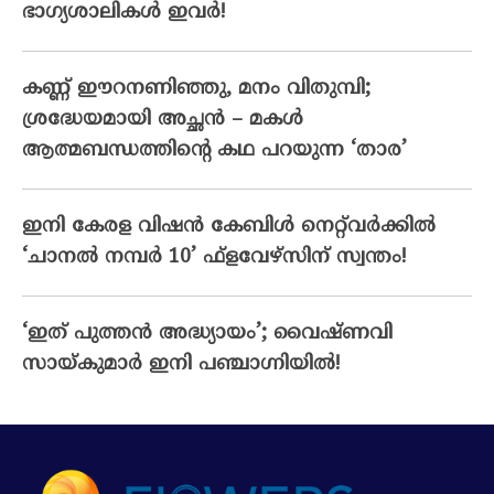
ഭാഗ്യശാലികള്‍ ഇവര്‍!
കണ്ണ് ഈറനണിഞ്ഞു, മനം വിതുമ്പി;
ശ്രദ്ധേയമായി അച്ഛൻ – മകൾ
ആത്മബന്ധത്തിന്റെ കഥ പറയുന്ന ‘താര’
ഇനി കേരള വിഷൻ കേബിൾ നെറ്റ്‌വർക്കിൽ
‘ചാനൽ നമ്പർ 10’ ഫ്‌ളവേഴ്‌സിന് സ്വന്തം!
‘ഇത് പുത്തൻ അദ്ധ്യായം’; വൈഷ്‌ണവി
സായ്‌കുമാർ ഇനി പഞ്ചാഗ്നിയിൽ!