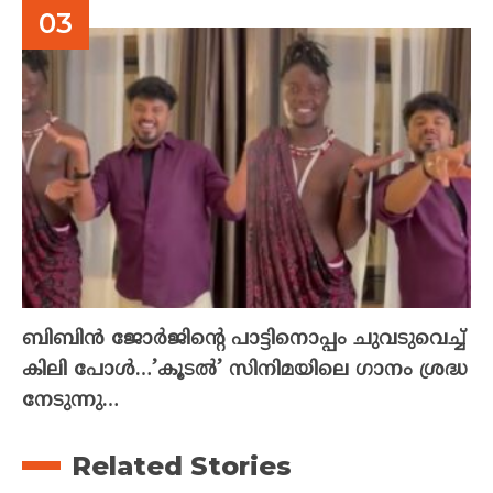
ബിബിൻ ജോർജിന്റെ പാട്ടിനൊപ്പം ചുവടുവെച്ച്
കിലി പോൾ…’കൂടൽ’ സിനിമയിലെ ഗാനം ശ്രദ്ധ
നേടുന്നു…
Related Stories