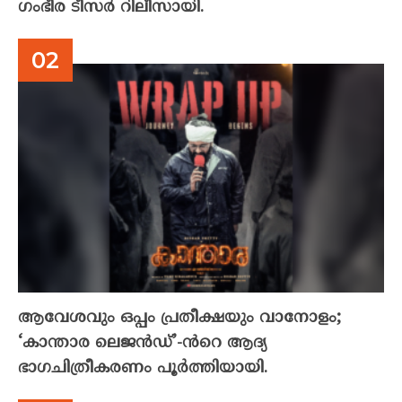
ഗംഭീര ടീസർ റിലീസായി.
ആവേശവും ഒപ്പം പ്രതീക്ഷയും വാനോളം;
‘കാന്താര ലെജൻഡ്’-ൻറെ ആദ്യ
ഭാഗചിത്രീകരണം പൂർത്തിയായി.