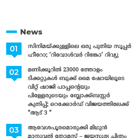
News
സിനിമയ്ക്കുള്ളിലെ ഒരു പുതിയ സൂപ്പർ
ഹീറോ; ‘റിവോൾവർ റിങ്കോ’ റിവ്യു
മണിക്കൂറിൽ 23000 ത്തോളം
ടിക്കറ്റുകൾ ബുക്ക് മൈ ഷോയിലൂടെ
വിറ്റ് ഷാജി പാപ്പന്റെയും
പിള്ളേരുടെയും ബ്ലോക്ക്ബസ്റ്റർ
കുതിപ്പ്; റെക്കോർഡ് വിജയത്തിലേക്ക്
“ആട് 3 “
ആവേശപൂരമൊരുക്കി മിഥുൻ
മാനുവൽ തോമസ് – ജയസൂര്യ ചിത്രം