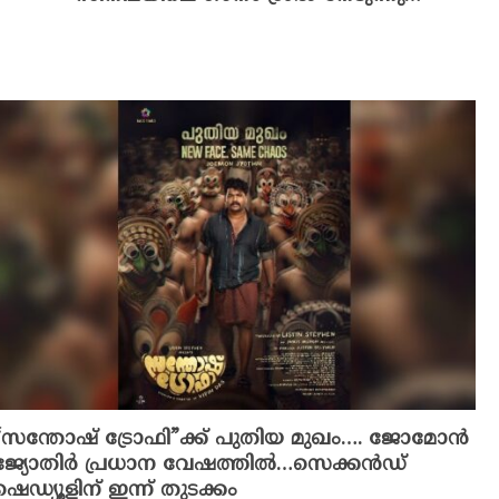
“സന്തോഷ് ട്രോഫി”ക്ക് പുതിയ മുഖം…. ജോമോൻ
ജ്യോതിർ പ്രധാന വേഷത്തിൽ…സെക്കൻഡ്
ഷെഡ്യൂളിന് ഇന്ന് തുടക്കം