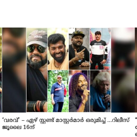
‘വരവ്’ – ഏഴ് സ്റ്റണ്ട് മാസ്റ്റർമാർ ഒരുമിച്ച് …റിലീസ്
ജൂലൈ 16ന്