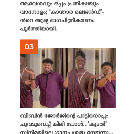
ആവേശവും ഒപ്പം പ്രതീക്ഷയും
വാനോളം; ‘കാന്താര ലെജൻഡ്’-
ൻറെ ആദ്യ ഭാഗചിത്രീകരണം
പൂർത്തിയായി.
ബിബിൻ ജോർജിന്റെ പാട്ടിനൊപ്പം
ചുവടുവെച്ച് കിലി പോൾ…’കൂടൽ’
സിനിമയിലെ ഗാനം ശ്രദ്ധ നേടുന്നു…