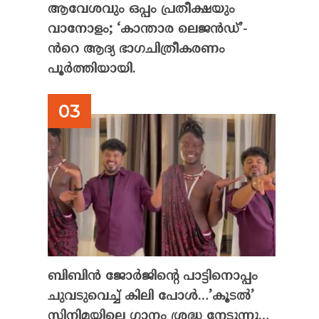
ആവേശവും ഒപ്പം പ്രതീക്ഷയും
വാനോളം; ‘കാന്താര ലെജൻഡ്’-
ൻറെ ആദ്യ ഭാഗചിത്രീകരണം
പൂർത്തിയായി.
ബിബിൻ ജോർജിന്റെ പാട്ടിനൊപ്പം
ചുവടുവെച്ച് കിലി പോൾ…’കൂടൽ’
സിനിമയിലെ ഗാനം ശ്രദ്ധ നേടുന്നു…