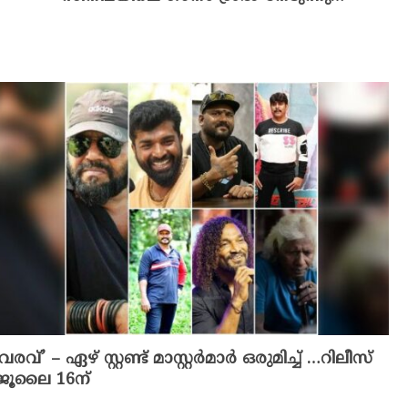
‘വരവ്’ – ഏഴ് സ്റ്റണ്ട് മാസ്റ്റർമാർ ഒരുമിച്ച് …റിലീസ്
ജൂലൈ 16ന്