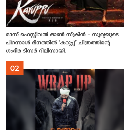
മാസ് ഫെസ്റ്റിവൽ ഓൺ സ്‌ക്രീൻ – സൂര്യയുടെ
പിറന്നാൾ ദിനത്തിൽ ‘കറുപ്പ്’ ചിത്രത്തിന്റെ
ഗംഭീര ടീസർ റിലീസായി.