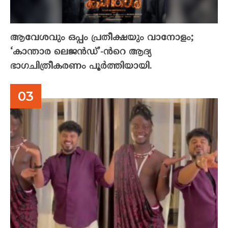
ആവേശവും ഒപ്പം പ്രതീക്ഷയും വാനോളം;
‘കാന്താര ലെജൻഡ്’-ൻറെ ആദ്യ
ഭാഗചിത്രീകരണം പൂർത്തിയായി.