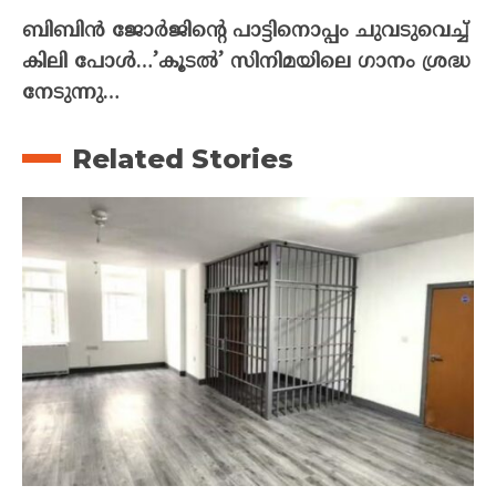
ബിബിൻ ജോർജിന്റെ പാട്ടിനൊപ്പം ചുവടുവെച്ച്
കിലി പോൾ…’കൂടൽ’ സിനിമയിലെ ഗാനം ശ്രദ്ധ
നേടുന്നു…
Related Stories