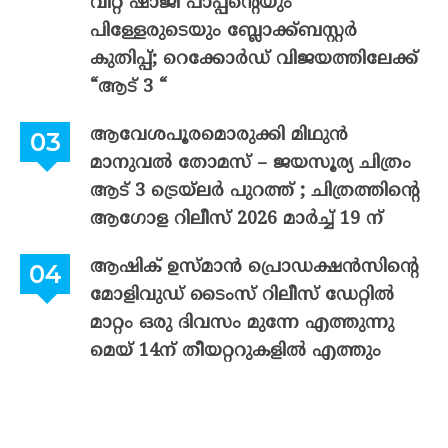
വിറ്റ് ഷാജി പാപ്പന്റെയും
പിള്ളേരുടെയും ബ്ലോക്ക്ബസ്റ്റർ
കുതിപ്പ്; റെക്കോർഡ് വിജയത്തിലേക്ക്
“ആട് 3 “
ആവേശപൂരമൊരുക്കി മിഥുൻ
മാനുവൽ തോമസ് – ജയസൂര്യ ചിത്രം
ആട് 3 ട്രെയ്‌ലർ പുറത്ത് ; ചിത്രത്തിന്റെ
ആഗോള റിലീസ് 2026 മാർച്ച് 19 ന്
ആഷിക് ഉസ്മാൻ പ്രൊഡക്ഷൻസിന്റെ
മോളിവുഡ് ടൈംസ് റിലീസ് ഡേറ്റിൽ
മാറ്റം ഒരു ദിവസം മുന്നേ എത്തുന്നു
മെയ് 14ന് തീയറ്ററുകളിൽ എത്തും