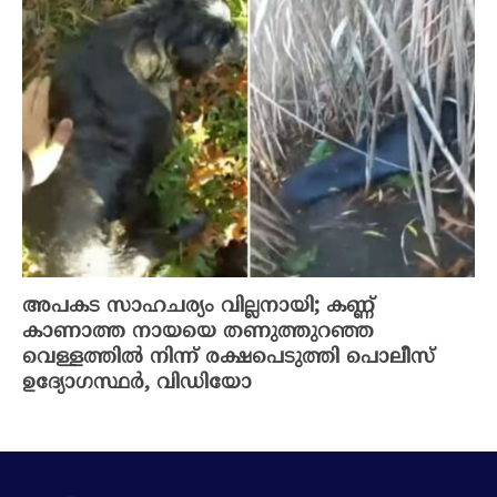
അപകട സാഹചര്യം വില്ലനായി; കണ്ണ്
കാണാത്ത നായയെ തണുത്തുറഞ്ഞ
വെള്ളത്തിൽ നിന്ന് രക്ഷപെടുത്തി പൊലീസ്
ഉദ്യോഗസ്ഥർ, വിഡിയോ