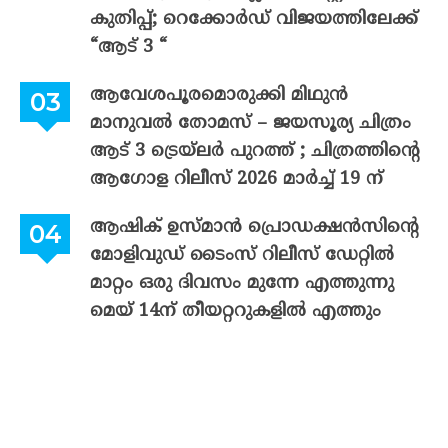
കുതിപ്പ്; റെക്കോർഡ് വിജയത്തിലേക്ക്
“ആട് 3 “
ആവേശപൂരമൊരുക്കി മിഥുൻ
മാനുവൽ തോമസ് – ജയസൂര്യ ചിത്രം
ആട് 3 ട്രെയ്‌ലർ പുറത്ത് ; ചിത്രത്തിന്റെ
ആഗോള റിലീസ് 2026 മാർച്ച് 19 ന്
ആഷിക് ഉസ്മാൻ പ്രൊഡക്ഷൻസിന്റെ
മോളിവുഡ് ടൈംസ് റിലീസ് ഡേറ്റിൽ
മാറ്റം ഒരു ദിവസം മുന്നേ എത്തുന്നു
മെയ് 14ന് തീയറ്ററുകളിൽ എത്തും