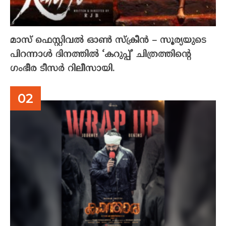
മാസ് ഫെസ്റ്റിവൽ ഓൺ സ്‌ക്രീൻ – സൂര്യയുടെ
പിറന്നാൾ ദിനത്തിൽ ‘കറുപ്പ്’ ചിത്രത്തിന്റെ
ഗംഭീര ടീസർ റിലീസായി.