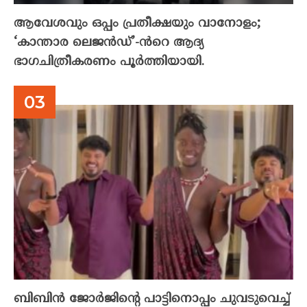
ആവേശവും ഒപ്പം പ്രതീക്ഷയും വാനോളം;
‘കാന്താര ലെജൻഡ്’-ൻറെ ആദ്യ
ഭാഗചിത്രീകരണം പൂർത്തിയായി.
ബിബിൻ ജോർജിന്റെ പാട്ടിനൊപ്പം ചുവടുവെച്ച്