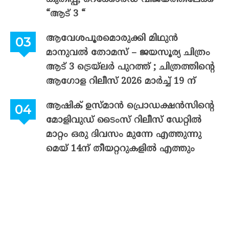
“ആട് 3 “
ആവേശപൂരമൊരുക്കി മിഥുൻ
മാനുവൽ തോമസ് – ജയസൂര്യ ചിത്രം
ആട് 3 ട്രെയ്‌ലർ പുറത്ത് ; ചിത്രത്തിന്റെ
ആഗോള റിലീസ് 2026 മാർച്ച് 19 ന്
ആഷിക് ഉസ്മാൻ പ്രൊഡക്ഷൻസിന്റെ
മോളിവുഡ് ടൈംസ് റിലീസ് ഡേറ്റിൽ
മാറ്റം ഒരു ദിവസം മുന്നേ എത്തുന്നു
മെയ് 14ന് തീയറ്ററുകളിൽ എത്തും