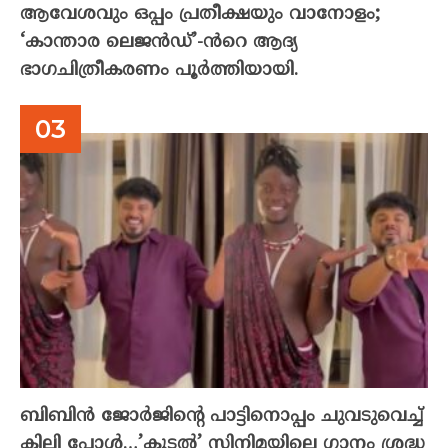
ആവേശവും ഒപ്പം പ്രതീക്ഷയും വാനോളം;
‘കാന്താര ലെജൻഡ്’-ൻറെ ആദ്യ
ഭാഗചിത്രീകരണം പൂർത്തിയായി.
ബിബിൻ ജോർജിന്റെ പാട്ടിനൊപ്പം ചുവടുവെച്ച്
കിലി പോൾ…’കൂടൽ’ സിനിമയിലെ ഗാനം ശ്രദ്ധ