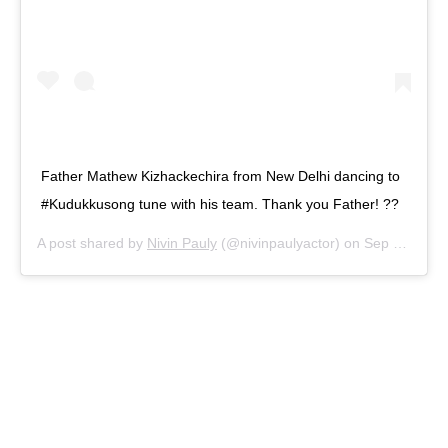
Father Mathew Kizhackechira from New Delhi dancing to
#Kudukkusong tune with his team. Thank you Father! ??
A post shared by
Nivin Pauly
(@nivinpaulyactor) on
Sep 16, 2019 at 6:31am PDT