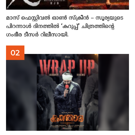
മാസ് ഫെസ്റ്റിവൽ ഓൺ സ്‌ക്രീൻ – സൂര്യയുടെ
പിറന്നാൾ ദിനത്തിൽ ‘കറുപ്പ്’ ചിത്രത്തിന്റെ
ഗംഭീര ടീസർ റിലീസായി.