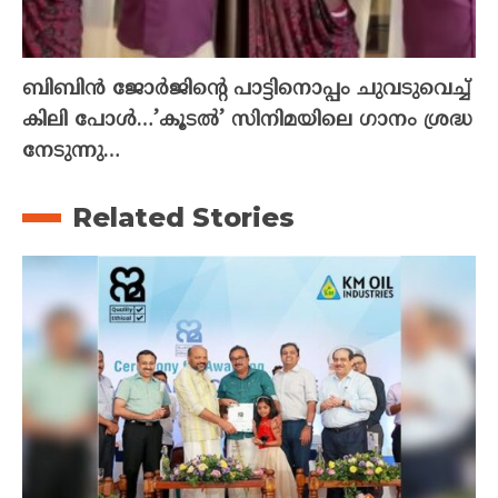
ബിബിൻ ജോർജിന്റെ പാട്ടിനൊപ്പം ചുവടുവെച്ച്
കിലി പോൾ…’കൂടൽ’ സിനിമയിലെ ഗാനം ശ്രദ്ധ
നേടുന്നു…
Related Stories