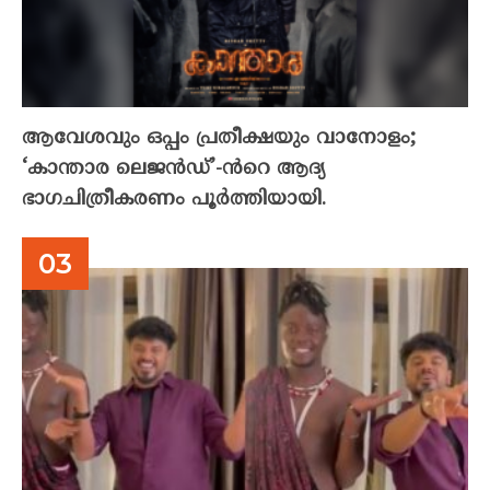
ആവേശവും ഒപ്പം പ്രതീക്ഷയും വാനോളം;
‘കാന്താര ലെജൻഡ്’-ൻറെ ആദ്യ
ഭാഗചിത്രീകരണം പൂർത്തിയായി.