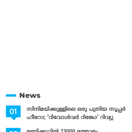
News
സിനിമയ്ക്കുള്ളിലെ ഒരു പുതിയ സൂപ്പർ
ഹീറോ; ‘റിവോൾവർ റിങ്കോ’ റിവ്യു
മണിക്കൂറിൽ 23000 ത്തോളം