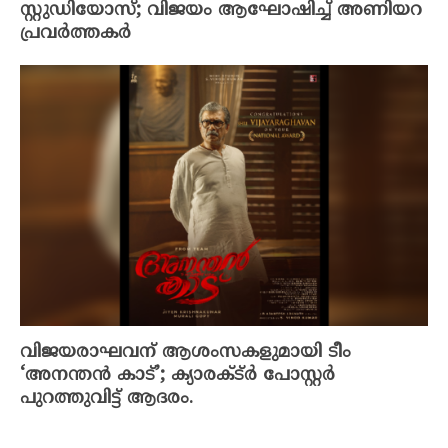
സ്റ്റുഡിയോസ്; വിജയം ആഘോഷിച്ച് അണിയറ
പ്രവർത്തകർ
വിജയരാഘവന് ആശംസകളുമായി ടീം
‘അനന്തൻ കാട്’; ക്യാരക്ട്ർ പോസ്റ്റർ
പുറത്തുവിട്ട് ആദരം.