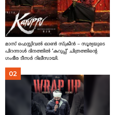
മാസ് ഫെസ്റ്റിവൽ ഓൺ സ്‌ക്രീൻ – സൂര്യയുടെ
പിറന്നാൾ ദിനത്തിൽ ‘കറുപ്പ്’ ചിത്രത്തിന്റെ
ഗംഭീര ടീസർ റിലീസായി.