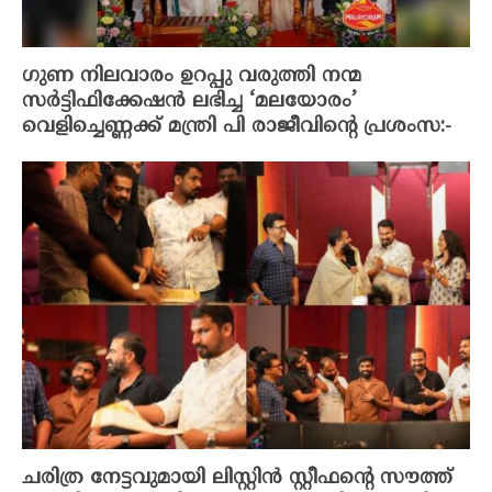
ഗുണ നിലവാരം ഉറപ്പു വരുത്തി നന്മ
സർട്ടിഫിക്കേഷൻ ലഭിച്ച ‘മലയോരം’
വെളിച്ചെണ്ണക്ക് മന്ത്രി പി രാജീവിന്റെ പ്രശംസ:-
ചരിത്ര നേട്ടവുമായി ലിസ്റ്റിൻ സ്റ്റീഫന്റെ സൗത്ത്