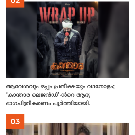
ആവേശവും ഒപ്പം പ്രതീക്ഷയും വാനോളം;
‘കാന്താര ലെജൻഡ്’-ൻറെ ആദ്യ
ഭാഗചിത്രീകരണം പൂർത്തിയായി.