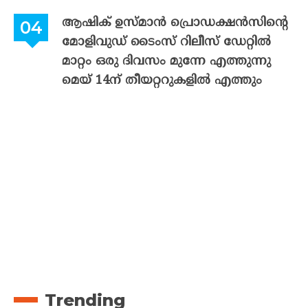
ആഷിക് ഉസ്മാൻ പ്രൊഡക്ഷൻസിന്റെ
മോളിവുഡ് ടൈംസ് റിലീസ് ഡേറ്റിൽ
മാറ്റം ഒരു ദിവസം മുന്നേ എത്തുന്നു
മെയ് 14ന് തീയറ്ററുകളിൽ എത്തും
Trending