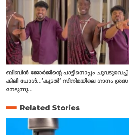
ബിബിൻ ജോർജിന്റെ പാട്ടിനൊപ്പം ചുവടുവെച്ച്
കിലി പോൾ…’കൂടൽ’ സിനിമയിലെ ഗാനം ശ്രദ്ധ
നേടുന്നു…
Related Stories