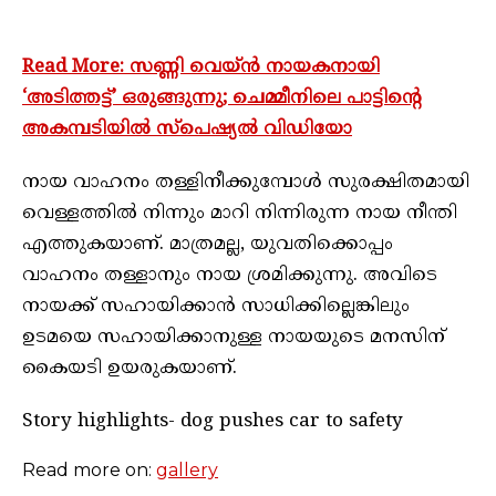
Read More: സണ്ണി വെയ്ന്‍ നായകനായി
‘അടിത്തട്ട്’ ഒരുങ്ങുന്നു; ചെമ്മീനിലെ പാട്ടിന്റെ
അകമ്പടിയില്‍ സ്‌പെഷ്യല്‍ വിഡിയോ
നായ വാഹനം തള്ളിനീക്കുമ്പോൾ സുരക്ഷിതമായി
വെള്ളത്തിൽ നിന്നും മാറി നിന്നിരുന്ന നായ നീന്തി
എത്തുകയാണ്. മാത്രമല്ല, യുവതിക്കൊപ്പം
വാഹനം തള്ളാനും നായ ശ്രമിക്കുന്നു. അവിടെ
നായക്ക് സഹായിക്കാൻ സാധിക്കില്ലെങ്കിലും
ഉടമയെ സഹായിക്കാനുള്ള നായയുടെ മനസിന്‌
കൈയടി ഉയരുകയാണ്.
Story highlights- dog pushes car to safety
Read more on:
gallery