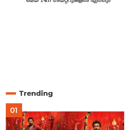
മെയ് 14ന് തീയറ്ററുകളിൽ എത്തും
Trending