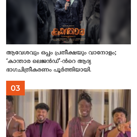
ആവേശവും ഒപ്പം പ്രതീക്ഷയും വാനോളം;
‘കാന്താര ലെജൻഡ്’-ൻറെ ആദ്യ
ഭാഗചിത്രീകരണം പൂർത്തിയായി.