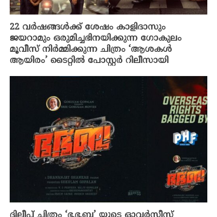
22 വർഷങ്ങൾക്ക് ശേഷം കാളിദാസും
ജയറാമും ഒരുമിച്ചഭിനയിക്കുന്ന ഗോകുലം
മൂവീസ് നിർമ്മിക്കുന്ന ചിത്രം ‘ആശകൾ
ആയിരം’ ടൈറ്റിൽ പോസ്റ്റർ റിലീസായി
ദിലീപ് ചിത്രം ‘ഭ.ഭ.ബ’ യുടെ ഓവർസീസ്