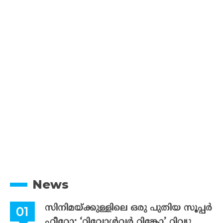
News
സിനിമയ്ക്കുള്ളിലെ ഒരു പുതിയ സൂപ്പർ
ഹീറോ; ‘റിവോൾവർ റിങ്കോ’ റിവ്യു