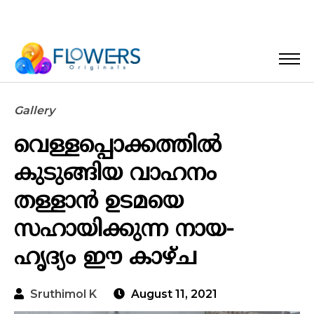
Gallery
വെള്ളപ്പൊക്കത്തിൽ
കുടുങ്ങിയ വാഹനം
തള്ളാൻ ഉടമയെ
സഹായിക്കുന്ന നായ-
ഹൃദ്യം ഈ കാഴ്ച
Sruthimol K
August 11, 2021