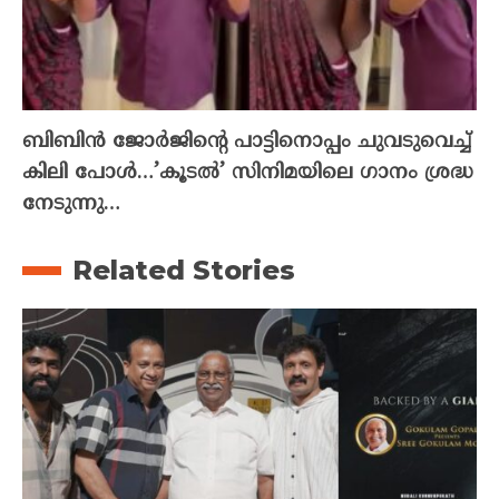
ബിബിൻ ജോർജിന്റെ പാട്ടിനൊപ്പം ചുവടുവെച്ച്
കിലി പോൾ…’കൂടൽ’ സിനിമയിലെ ഗാനം ശ്രദ്ധ
നേടുന്നു…
Related Stories