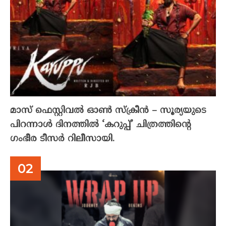
മാസ് ഫെസ്റ്റിവൽ ഓൺ സ്‌ക്രീൻ – സൂര്യയുടെ
പിറന്നാൾ ദിനത്തിൽ ‘കറുപ്പ്’ ചിത്രത്തിന്റെ
ഗംഭീര ടീസർ റിലീസായി.