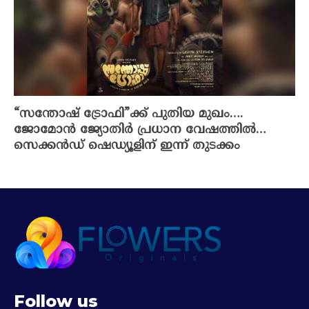
“സന്തോഷ് ട്രോഫി”ക്ക് പുതിയ മുഖം….
ജോമോൻ ജ്യോതിർ പ്രധാന വേഷത്തിൽ…
സെക്കൻഡ് ഷെഡ്യൂളിന് ഇന്ന് തുടക്കം
Follow us