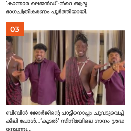
‘കാന്താര ലെജൻഡ്’-ൻറെ ആദ്യ
ഭാഗചിത്രീകരണം പൂർത്തിയായി.
ബിബിൻ ജോർജിന്റെ പാട്ടിനൊപ്പം ചുവടുവെച്ച്
കിലി പോൾ…’കൂടൽ’ സിനിമയിലെ ഗാനം ശ്രദ്ധ
നേടുന്നു…