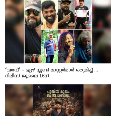
‘വരവ്’ – ഏഴ് സ്റ്റണ്ട് മാസ്റ്റർമാർ ഒരുമിച്ച് …
റിലീസ് ജൂലൈ 16ന്