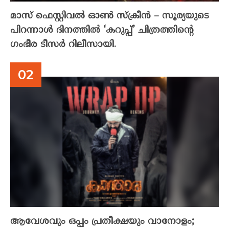
മാസ് ഫെസ്റ്റിവൽ ഓൺ സ്‌ക്രീൻ – സൂര്യയുടെ
പിറന്നാൾ ദിനത്തിൽ ‘കറുപ്പ്’ ചിത്രത്തിന്റെ
ഗംഭീര ടീസർ റിലീസായി.
ആവേശവും ഒപ്പം പ്രതീക്ഷയും വാനോളം;