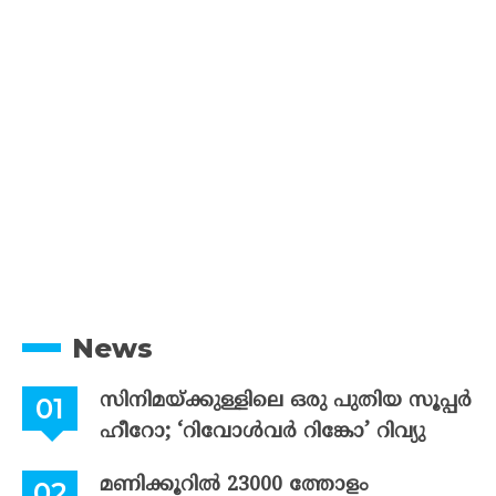
News
സിനിമയ്ക്കുള്ളിലെ ഒരു പുതിയ സൂപ്പർ
ഹീറോ; ‘റിവോൾവർ റിങ്കോ’ റിവ്യു
മണിക്കൂറിൽ 23000 ത്തോളം