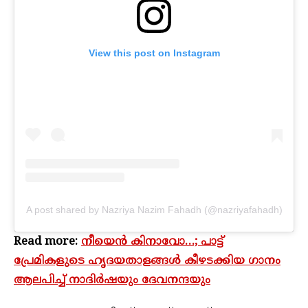
View this post on Instagram
A post shared by Nazriya Nazim Fahadh (@nazriyafahadh)
Read more:
നീയെന്‍ കിനാവോ…; പാട്ട്
പ്രേമികളുടെ ഹൃദയതാളങ്ങള്‍ കീഴടക്കിയ ഗാനം
ആലപിച്ച് നാദിര്‍ഷയും ദേവനന്ദയും