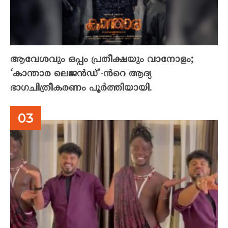
ആവേശവും ഒപ്പം പ്രതീക്ഷയും വാനോളം;
‘കാന്താര ലെജൻഡ്’-ൻറെ ആദ്യ
ഭാഗചിത്രീകരണം പൂർത്തിയായി.