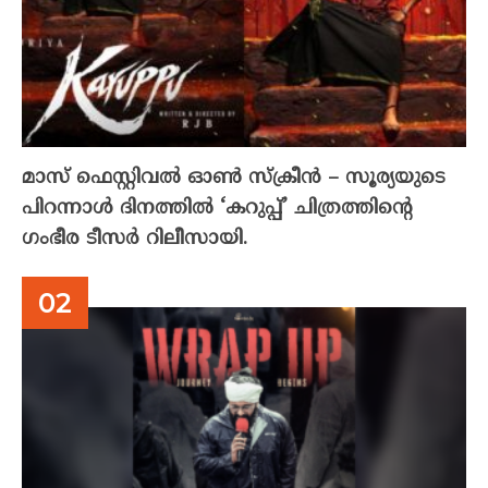
മാസ് ഫെസ്റ്റിവൽ ഓൺ സ്‌ക്രീൻ – സൂര്യയുടെ
പിറന്നാൾ ദിനത്തിൽ ‘കറുപ്പ്’ ചിത്രത്തിന്റെ
ഗംഭീര ടീസർ റിലീസായി.