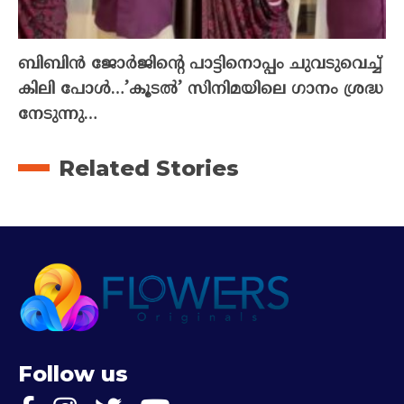
ബിബിൻ ജോർജിന്റെ പാട്ടിനൊപ്പം ചുവടുവെച്ച്
കിലി പോൾ…’കൂടൽ’ സിനിമയിലെ ഗാനം ശ്രദ്ധ
നേടുന്നു…
Related Stories
Follow us