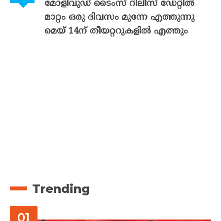
മോളിവുഡ് ടൈംസ് റിലീസ് ഡേറ്റിൽ
മാറ്റം ഒരു ദിവസം മുന്നേ എത്തുന്നു
മെയ് 14ന് തീയറ്ററുകളിൽ എത്തും
Trending