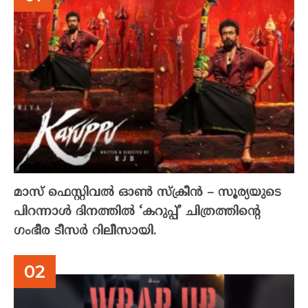
മാസ് ഫെസ്റ്റിവൽ ഓൺ സ്‌ക്രീൻ – സൂര്യയുടെ
പിറന്നാൾ ദിനത്തിൽ ‘കറുപ്പ്’ ചിത്രത്തിന്റെ
ഗംഭീര ടീസർ റിലീസായി.