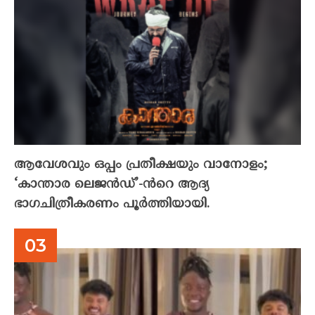
ആവേശവും ഒപ്പം പ്രതീക്ഷയും വാനോളം;
‘കാന്താര ലെജൻഡ്’-ൻറെ ആദ്യ
ഭാഗചിത്രീകരണം പൂർത്തിയായി.