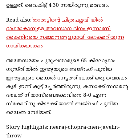
ഉള്ളത്. വൈകിട്ട് 4.30 നായിരുന്നു മത്സരം.
Read also:
‘താരാട്ടിന്റെ ചിത്രപല്ലവി’യിൽ
ഭാഗമാകാനുള്ള അവസാന ദിനം ഇന്നാണ്-
കൈനിറയെ സമ്മാനങ്ങളുമായി ലോകമറിയുന്ന
ഗായികയാകാം
അതേസമയം പുരുഷന്മാരുടെ 65 കിലോഗ്രാം
ഗുസ്തിയിൽ ഇന്ത്യയുടെ ബജ്റംഗ് പുനിയ
ഇന്ത്യയുടെ മെഡൽ നേട്ടത്തിലേക്ക് ഒരു വെങ്കലം
കൂടി ഇന്ന് കൂട്ടിച്ചേർത്തിരുന്നു. കസാക്കിസ്ഥാൻ്റെ
ദൗലത് നിയാസ്ബെകോവിനെ 8-0 എന്ന
സ്കോറിനു കീഴടക്കിയാണ് ബജ്റംഗ് പുനിയ
മെഡൽ നേടിയത്.
Story highlights; neeraj-chopra-men-javelin-
throw