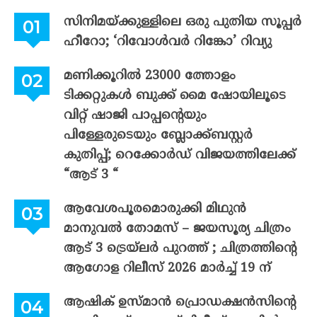
സിനിമയ്ക്കുള്ളിലെ ഒരു പുതിയ സൂപ്പർ
ഹീറോ; ‘റിവോൾവർ റിങ്കോ’ റിവ്യു
മണിക്കൂറിൽ 23000 ത്തോളം
ടിക്കറ്റുകൾ ബുക്ക് മൈ ഷോയിലൂടെ
വിറ്റ് ഷാജി പാപ്പന്റെയും
പിള്ളേരുടെയും ബ്ലോക്ക്ബസ്റ്റർ
കുതിപ്പ്; റെക്കോർഡ് വിജയത്തിലേക്ക്
“ആട് 3 “
ആവേശപൂരമൊരുക്കി മിഥുൻ
മാനുവൽ തോമസ് – ജയസൂര്യ ചിത്രം
ആട് 3 ട്രെയ്‌ലർ പുറത്ത് ; ചിത്രത്തിന്റെ
ആഗോള റിലീസ് 2026 മാർച്ച് 19 ന്
ആഷിക് ഉസ്മാൻ പ്രൊഡക്ഷൻസിന്റെ