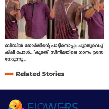
ബിബിൻ ജോർജിന്റെ പാട്ടിനൊപ്പം ചുവടുവെച്ച്
കിലി പോൾ…’കൂടൽ’ സിനിമയിലെ ഗാനം ശ്രദ്ധ
നേടുന്നു…
Related Stories