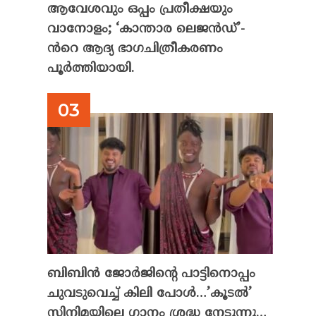
ആവേശവും ഒപ്പം പ്രതീക്ഷയും
വാനോളം; ‘കാന്താര ലെജൻഡ്’-
ൻറെ ആദ്യ ഭാഗചിത്രീകരണം
പൂർത്തിയായി.
ബിബിൻ ജോർജിന്റെ പാട്ടിനൊപ്പം
ചുവടുവെച്ച് കിലി പോൾ…’കൂടൽ’
സിനിമയിലെ ഗാനം ശ്രദ്ധ നേടുന്നു…