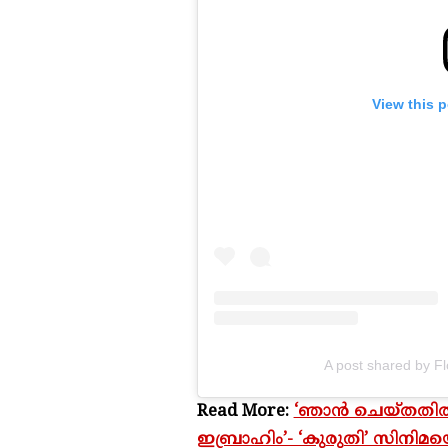
View this 
A post shared by F
Read More:
‘ഞാൻ ചെയ്തതിൽവെ
ഇബ്രാഹിം’- ‘കുരുതി’ സിനിമയെക