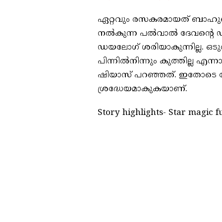
ഏറ്റവും രസകരമായത് ബാഹുബലിയ
നൽകുന്ന പൽവാൽ ദേവന്റെ ഡ
ഡയലോഗ് ശരിയാകുന്നില്ല. 
പിന്നിൽനിന്നും കുത്തില്ല 
ഷിയാസ് പറഞ്ഞത്. ഇതോടെ വ
ശ്രദ്ധേയമാകുകയാണ്.
Story highlights- Star magic f