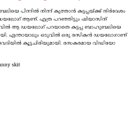
െ പിന്നിൽ നിന്ന് കുത്താൻ കട്ടപ്പയ്ക്ക് നിർദേശം
യലോഗ് ആണ്. എത്ര പറഞ്ഞിട്ടും ഷിയാസിന്
ഒടുവിൽ ആ ഡയലോഗ് പറയാതെ കട്ടപ്പ ബാഹുബലിയെ
എന്നായി. എന്തായാലും ഒടുവിൽ ഒരു രസികൻ ഡയലോഗാണ്
േദിയിൽ കൂട്ടചിരിയുമായി. രസകരമായ വിഡിയോ
unny skit