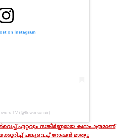
post on Instagram
lowers TV (@flowersonair)
ച്ച് ഏറ്റവും സങ്കീർണ്ണമായ കഥാപാത്രമാണ്
്കുറിച്ച് പങ്കുവെച്ച് റോഷൻ മാത്യു