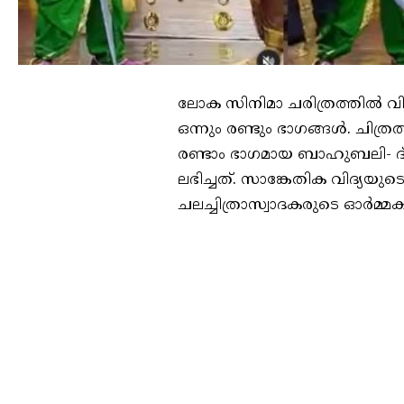
ലോക സിനിമാ ചരിത്രത്തിൽ വി
ഒന്നും രണ്ടും ഭാഗങ്ങൾ. ചിത
രണ്ടാം ഭാഗമായ ബാഹുബലി- ദ് ക
ലഭിച്ചത്. സാങ്കേതിക വിദ്യ
ചലച്ചിത്രാസ്വാദകരുടെ ഓര്‍മ്മ