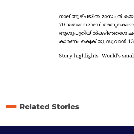
നാല് ആഴ്ചയിൽ മാസം തികയാത
70 ശതമാനമാണ്. അതുകൊണ്ട്
ആശുപത്രിയിൽകഴിഞ്ഞശേഷം ഡിസ
കാരണം ക്വെക് യു സുവാൻ 13
Story highlights- World’s smal
Related Stories