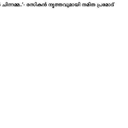
 ചിന്നമ്മ..’- രസികൻ നൃത്തവുമായി നമിത പ്രമോദ്