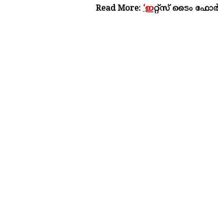
Read More:
‘ഇ
റ്റ്സ് ടൈം ഫോർ