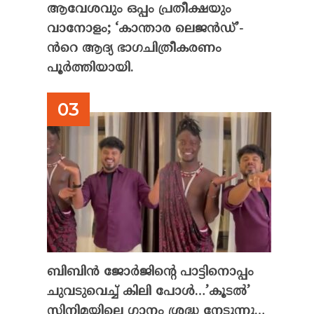
ആവേശവും ഒപ്പം പ്രതീക്ഷയും
വാനോളം; ‘കാന്താര ലെജൻഡ്’-
ൻറെ ആദ്യ ഭാഗചിത്രീകരണം
പൂർത്തിയായി.
ബിബിൻ ജോർജിന്റെ പാട്ടിനൊപ്പം
ചുവടുവെച്ച് കിലി പോൾ…’കൂടൽ’
സിനിമയിലെ ഗാനം ശ്രദ്ധ നേടുന്നു…