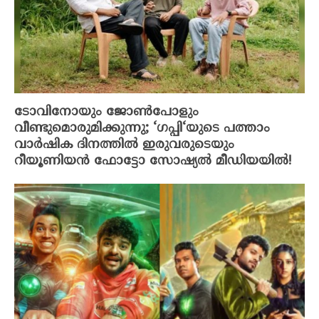
ടോവിനോയും ജോൺപോളും
വീണ്ടുമൊരുമിക്കുന്നു; ‘ഗപ്പി‘യുടെ പത്താം
വാർഷിക ദിനത്തിൽ ഇരുവരുടെയും
റീയൂണിയൻ ഫോട്ടോ സോഷ്യൽ മീഡിയയിൽ!