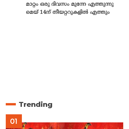
മാറ്റം ഒരു ദിവസം മുന്നേ എത്തുന്നു
മെയ് 14ന് തീയറ്ററുകളിൽ എത്തും
Trending