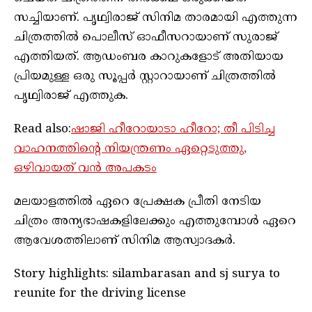
സച്ചിയാണ്. പൃഥ്വിരാജ് സിനിമ താരമായി എത്തുന്ന
ചിത്രത്തിൽ പൊലീസ് ഓഫീസറായാണ് സുരാജ്
എത്തിയത്. ആഡംബര കാറുകളോട് അതിയായ
പ്രിയമുള്ള ഒരു സൂപ്പര്‍ സ്റ്റാറായാണ് ചിത്രത്തില്‍
പൃഥ്വിരാജ് എത്തുക.
Read also:
ഷാജി ഹീറോയാടാ ഹീറോ; തീ പിടിച്ച
വാഹനത്തിന്റെ നിയന്ത്രണം ഏറ്റെടുത്തു,
ഒഴിവായത് വൻ അപകടം
മലയാളത്തിൽ ഏറെ പ്രേക്ഷക പ്രീതി നേടിയ
ചിത്രം അന്യഭാഷകളിലേക്കും എത്തുമ്പോൾ ഏറെ
ആവേശത്തിലാണ് സിനിമ ആസ്വാദകർ.
Story highlights: silambarasan and sj surya to
reunite for the driving license