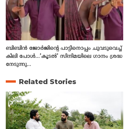
ബിബിൻ ജോർജിന്റെ പാട്ടിനൊപ്പം ചുവടുവെച്ച്
കിലി പോൾ…’കൂടൽ’ സിനിമയിലെ ഗാനം ശ്രദ്ധ
നേടുന്നു…
Related Stories