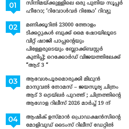
സിനിമയ്ക്കുള്ളിലെ ഒരു പുതിയ സൂപ്പർ
ഹീറോ; ‘റിവോൾവർ റിങ്കോ’ റിവ്യു
മണിക്കൂറിൽ 23000 ത്തോളം
ടിക്കറ്റുകൾ ബുക്ക് മൈ ഷോയിലൂടെ
വിറ്റ് ഷാജി പാപ്പന്റെയും
പിള്ളേരുടെയും ബ്ലോക്ക്ബസ്റ്റർ
കുതിപ്പ്; റെക്കോർഡ് വിജയത്തിലേക്ക്
“ആട് 3 “
ആവേശപൂരമൊരുക്കി മിഥുൻ
മാനുവൽ തോമസ് – ജയസൂര്യ ചിത്രം
ആട് 3 ട്രെയ്‌ലർ പുറത്ത് ; ചിത്രത്തിന്റെ
ആഗോള റിലീസ് 2026 മാർച്ച് 19 ന്
ആഷിക് ഉസ്മാൻ പ്രൊഡക്ഷൻസിന്റെ
മോളിവുഡ് ടൈംസ് റിലീസ് ഡേറ്റിൽ