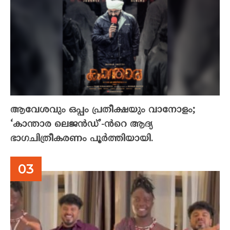
ആവേശവും ഒപ്പം പ്രതീക്ഷയും വാനോളം;
‘കാന്താര ലെജൻഡ്’-ൻറെ ആദ്യ
ഭാഗചിത്രീകരണം പൂർത്തിയായി.