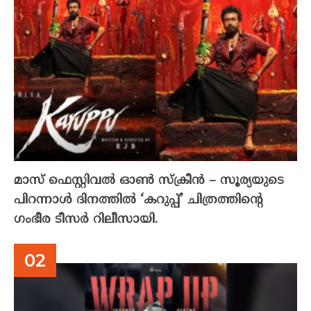
മാസ് ഫെസ്റ്റിവൽ ഓൺ സ്‌ക്രീൻ – സൂര്യയുടെ
പിറന്നാൾ ദിനത്തിൽ ‘കറുപ്പ്’ ചിത്രത്തിന്റെ
ഗംഭീര ടീസർ റിലീസായി.