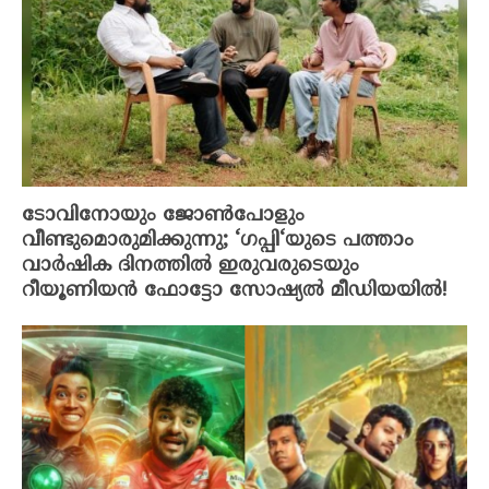
ടോവിനോയും ജോൺപോളും
വീണ്ടുമൊരുമിക്കുന്നു; ‘ഗപ്പി‘യുടെ പത്താം
വാർഷിക ദിനത്തിൽ ഇരുവരുടെയും
റീയൂണിയൻ ഫോട്ടോ സോഷ്യൽ മീഡിയയിൽ!