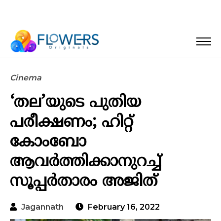
Cinema
‘തല’യുടെ പുതിയ
പരീക്ഷണം; ഹിറ്റ്
കോംബോ
ആവർത്തിക്കാനുറച്ച്
സൂപ്പർതാരം അജിത്
Jagannath
February 16, 2022