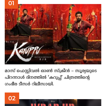
മാസ് ഫെസ്റ്റിവൽ ഓൺ സ്‌ക്രീൻ – സൂര്യയുടെ
പിറന്നാൾ ദിനത്തിൽ ‘കറുപ്പ്’ ചിത്രത്തിന്റെ
ഗംഭീര ടീസർ റിലീസായി.