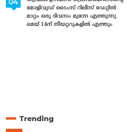
മോളിവുഡ് ടൈംസ് റിലീസ് ഡേറ്റിൽ
മാറ്റം ഒരു ദിവസം മുന്നേ എത്തുന്നു
മെയ് 14ന് തീയറ്ററുകളിൽ എത്തും
Trending