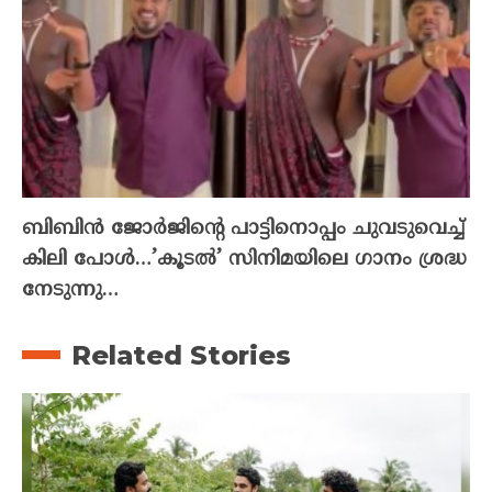
ബിബിൻ ജോർജിന്റെ പാട്ടിനൊപ്പം ചുവടുവെച്ച്
കിലി പോൾ…’കൂടൽ’ സിനിമയിലെ ഗാനം ശ്രദ്ധ
നേടുന്നു…
Related Stories