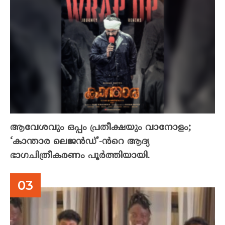
ആവേശവും ഒപ്പം പ്രതീക്ഷയും വാനോളം;
‘കാന്താര ലെജൻഡ്’-ൻറെ ആദ്യ
ഭാഗചിത്രീകരണം പൂർത്തിയായി.