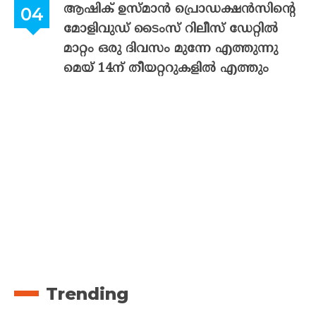
ആഷിക് ഉസ്മാൻ പ്രൊഡക്ഷൻസിന്റെ
മോളിവുഡ് ടൈംസ് റിലീസ് ഡേറ്റിൽ
മാറ്റം ഒരു ദിവസം മുന്നേ എത്തുന്നു
മെയ് 14ന് തീയറ്ററുകളിൽ എത്തും
Trending