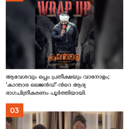
ആവേശവും ഒപ്പം പ്രതീക്ഷയും വാനോളം;
‘കാന്താര ലെജൻഡ്’-ൻറെ ആദ്യ
ഭാഗചിത്രീകരണം പൂർത്തിയായി.