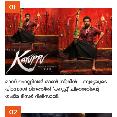
മാസ് ഫെസ്റ്റിവൽ ഓൺ സ്‌ക്രീൻ – സൂര്യയുടെ
പിറന്നാൾ ദിനത്തിൽ ‘കറുപ്പ്’ ചിത്രത്തിന്റെ
ഗംഭീര ടീസർ റിലീസായി.