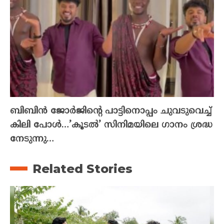
ബിബിൻ ജോർജിന്റെ പാട്ടിനൊപ്പം ചുവടുവെച്ച്
കിലി പോൾ…’കൂടൽ’ സിനിമയിലെ ഗാനം ശ്രദ്ധ
നേടുന്നു…
Related Stories