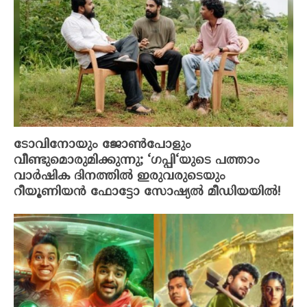
ടോവിനോയും ജോൺപോളും
വീണ്ടുമൊരുമിക്കുന്നു; ‘ഗപ്പി‘യുടെ പത്താം
വാർഷിക ദിനത്തിൽ ഇരുവരുടെയും
റീയൂണിയൻ ഫോട്ടോ സോഷ്യൽ മീഡിയയിൽ!