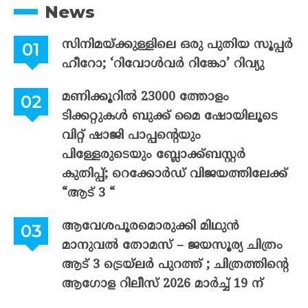
News
സിനിമയ്ക്കുള്ളിലെ ഒരു പുതിയ സൂപ്പർ
ഹീറോ; ‘റിവോൾവർ റിങ്കോ’ റിവ്യു
മണിക്കൂറിൽ 23000 ത്തോളം
ടിക്കറ്റുകൾ ബുക്ക് മൈ ഷോയിലൂടെ
വിറ്റ് ഷാജി പാപ്പന്റെയും
പിള്ളേരുടെയും ബ്ലോക്ക്ബസ്റ്റർ
കുതിപ്പ്; റെക്കോർഡ് വിജയത്തിലേക്ക്
“ആട് 3 “
ആവേശപൂരമൊരുക്കി മിഥുൻ
മാനുവൽ തോമസ് – ജയസൂര്യ ചിത്രം
ആട് 3 ട്രെയ്‌ലർ പുറത്ത് ; ചിത്രത്തിന്റെ
ആഗോള റിലീസ് 2026 മാർച്ച് 19 ന്