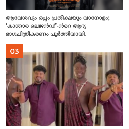
ആവേശവും ഒപ്പം പ്രതീക്ഷയും വാനോളം;
‘കാന്താര ലെജൻഡ്’-ൻറെ ആദ്യ
ഭാഗചിത്രീകരണം പൂർത്തിയായി.