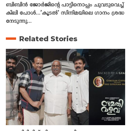
ബിബിൻ ജോർജിന്റെ പാട്ടിനൊപ്പം ചുവടുവെച്ച്
കിലി പോൾ…’കൂടൽ’ സിനിമയിലെ ഗാനം ശ്രദ്ധ
നേടുന്നു…
Related Stories