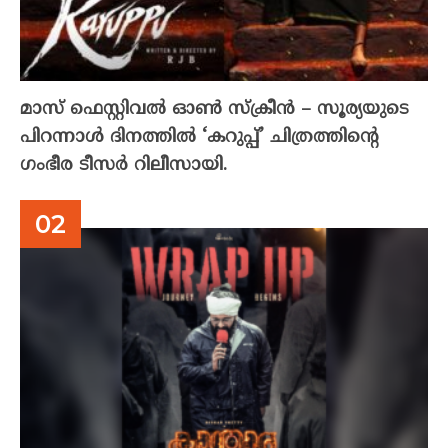
മാസ് ഫെസ്റ്റിവൽ ഓൺ സ്‌ക്രീൻ – സൂര്യയുടെ
പിറന്നാൾ ദിനത്തിൽ ‘കറുപ്പ്’ ചിത്രത്തിന്റെ
ഗംഭീര ടീസർ റിലീസായി.