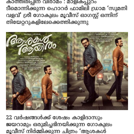
കാത്തിരിപ്പിന് വിരാമം : മാളികപ്പുറം
ടീമൊന്നിക്കുന്ന ഹൊറർ ഫാമിലി ഡ്രാമ ‘സുമതി
വളവ്’ ശ്രീ ഗോകുലം മൂവീസ് ഓഗസ്റ്റ് ഒന്നിന്
തിയേറ്ററുകളിലേക്കെത്തിക്കുന്നു
22 വർഷങ്ങൾക്ക് ശേഷം കാളിദാസും
ജയറാമും ഒരുമിച്ചഭിനയിക്കുന്ന ഗോകുലം
മൂവീസ് നിർമ്മിക്കുന്ന ചിത്രം ‘ആശകൾ