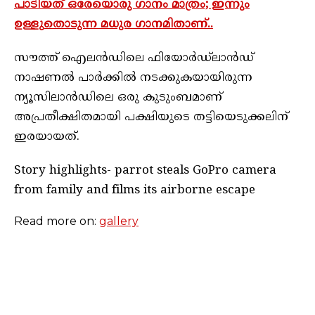
പാടിയത് ഒരേയൊരു ഗാനം മാത്രം; ഇന്നും
ഉള്ളുതൊടുന്ന മധുര ഗാനമിതാണ്..
സൗത്ത് ഐലൻഡിലെ ഫിയോർഡ്‌ലാൻഡ്
നാഷണൽ പാർക്കിൽ നടക്കുകയായിരുന്ന
ന്യൂസിലാൻഡിലെ ഒരു കുടുംബമാണ്
അപ്രതീക്ഷിതമായി പക്ഷിയുടെ തട്ടിയെടുക്കലിന്
ഇരയായത്.
Story highlights- parrot steals GoPro camera
from family and films its airborne escape
Read more on:
gallery