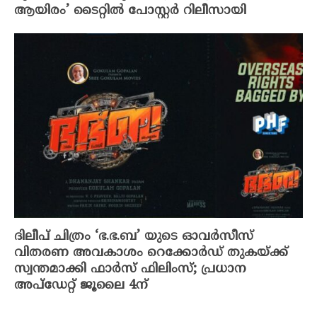
ആയിരം’ ടൈറ്റിൽ പോസ്റ്റർ റിലീസായി
ദിലീപ് ചിത്രം ‘ഭ.ഭ.ബ’ യുടെ ഓവർസീസ്
വിതരണ അവകാശം റെക്കോർഡ് തുകയ്ക്ക്
സ്വന്തമാക്കി ഫാർസ് ഫിലിംസ്; പ്രധാന
അപ്‌ഡേറ്റ് ജൂലൈ 4ന്