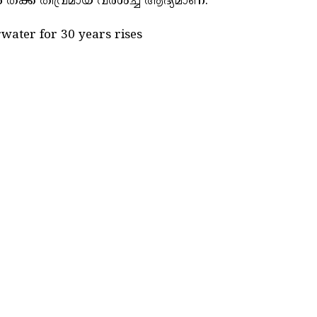
 തക്ക തീവ്രമായ വരൾച്ച ആദ്യമാണ്.
rwater for 30 years rises