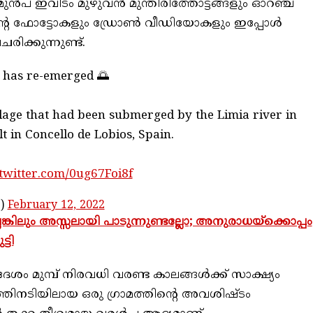
ുൻപ് ഇവിടം മുഴുവൻ മുന്തിരിത്തോട്ടങ്ങളും ഓറഞ്ച്
്തിന്റെ ഫോട്ടോകളും ഡ്രോൺ വീഡിയോകളും ഇപ്പോൾ
ക്കുന്നുണ്ട്.
o has re-emerged 🌅
llage that had been submerged by the Limia river in
t in Concello de Lobios, Spain.
.twitter.com/0ug67Foi8f
e)
February 12, 2022
്കിലും അസ്സലായി പാടുന്നുണ്ടല്ലോ; അനുരാധയ്‌ക്കൊപ്പം
്ടി
ദേശം മുമ്പ് നിരവധി വരണ്ട കാലങ്ങൾക്ക് സാക്ഷ്യം
ളത്തിനടിയിലായ ഒരു ഗ്രാമത്തിന്റെ അവശിഷ്ടം