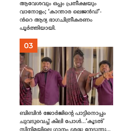
ആവേശവും ഒപ്പം പ്രതീക്ഷയും
വാനോളം; ‘കാന്താര ലെജൻഡ്’-
ൻറെ ആദ്യ ഭാഗചിത്രീകരണം
പൂർത്തിയായി.
ബിബിൻ ജോർജിന്റെ പാട്ടിനൊപ്പം
ചുവടുവെച്ച് കിലി പോൾ…’കൂടൽ’
സിനിമയിലെ ഗാനം ശ്രദ്ധ നേടുന്നു…