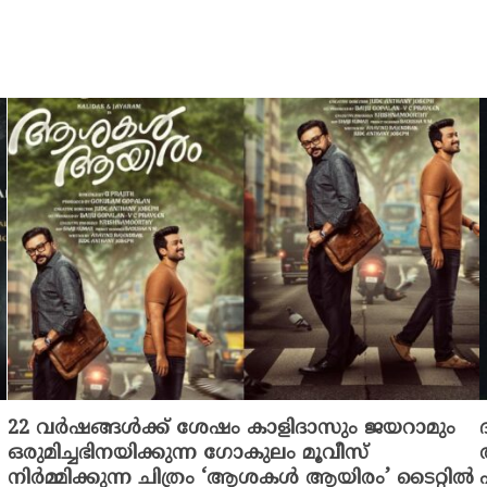
22 വർഷങ്ങൾക്ക് ശേഷം കാളിദാസും ജയറാമും
ഒരുമിച്ചഭിനയിക്കുന്ന ഗോകുലം മൂവീസ്
നിർമ്മിക്കുന്ന ചിത്രം ‘ആശകൾ ആയിരം’ ടൈറ്റിൽ