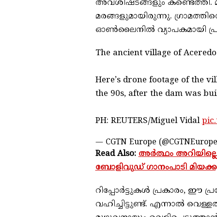
അവശിഷ്ടങ്ങളും കണ്ടെത്തി. മ
മരങ്ങളുമായിരുന്നു. ഗ്രാമത
ഓൺലൈനിൽ വ്യാപകമായി പ്രചരി
The ancient village of Acered
Here’s drone footage of the vi
the 90s, after the dam was buil
PH: REUTERS/Miguel Vidal
pic
— CGTN Europe (@CGTNEurop
Read Also:
അർത്ഥം അറിയില്ലെങ
ബോളിവുഡ് ഗാനംപാടി മിയക്കുട
റിപ്പോർട്ടുകൾ പ്രകാരം, ഈ പ്ര
വഹിച്ചിട്ടുണ്ട്. എന്നാൽ വെള്