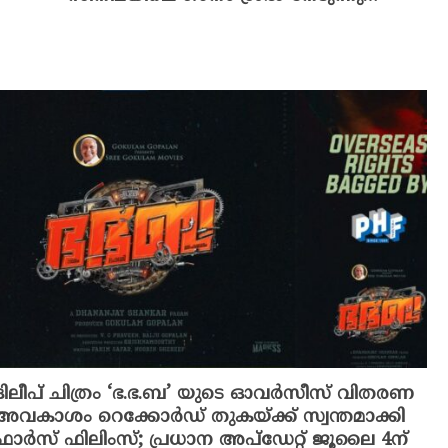
ദിലീപ് ചിത്രം ‘ഭ.ഭ.ബ’ യുടെ ഓവർസീസ് വിതരണ
അവകാശം റെക്കോർഡ് തുകയ്ക്ക് സ്വന്തമാക്കി
ഫാർസ് ഫിലിംസ്; പ്രധാന അപ്‌ഡേറ്റ് ജൂലൈ 4ന്