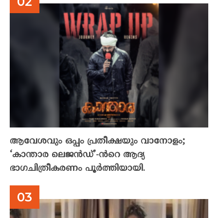
ആവേശവും ഒപ്പം പ്രതീക്ഷയും വാനോളം;
‘കാന്താര ലെജൻഡ്’-ൻറെ ആദ്യ
ഭാഗചിത്രീകരണം പൂർത്തിയായി.