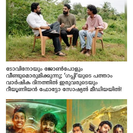
ടോവിനോയും ജോൺപോളും
വീണ്ടുമൊരുമിക്കുന്നു; ‘ഗപ്പി‘യുടെ പത്താം
വാർഷിക ദിനത്തിൽ ഇരുവരുടെയും
റീയൂണിയൻ ഫോട്ടോ സോഷ്യൽ മീഡിയയിൽ!