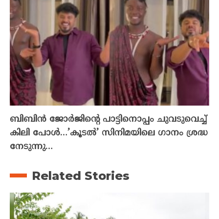
ബിബിൻ ജോർജിന്റെ പാട്ടിനൊപ്പം ചുവടുവെച്ച്
കിലി പോൾ…’കൂടൽ’ സിനിമയിലെ ഗാനം ശ്രദ്ധ
നേടുന്നു…
Related Stories