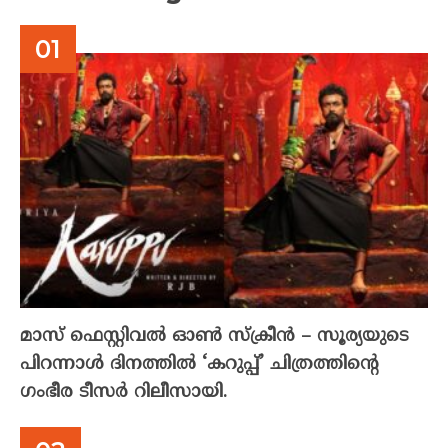
മാസ് ഫെസ്റ്റിവൽ ഓൺ സ്‌ക്രീൻ – സൂര്യയുടെ
പിറന്നാൾ ദിനത്തിൽ ‘കറുപ്പ്’ ചിത്രത്തിന്റെ
ഗംഭീര ടീസർ റിലീസായി.