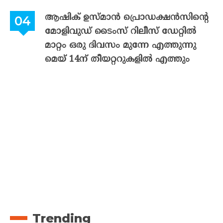
ആഷിക് ഉസ്മാൻ പ്രൊഡക്ഷൻസിന്റെ
മോളിവുഡ് ടൈംസ് റിലീസ് ഡേറ്റിൽ
മാറ്റം ഒരു ദിവസം മുന്നേ എത്തുന്നു
മെയ് 14ന് തീയറ്ററുകളിൽ എത്തും
Trending