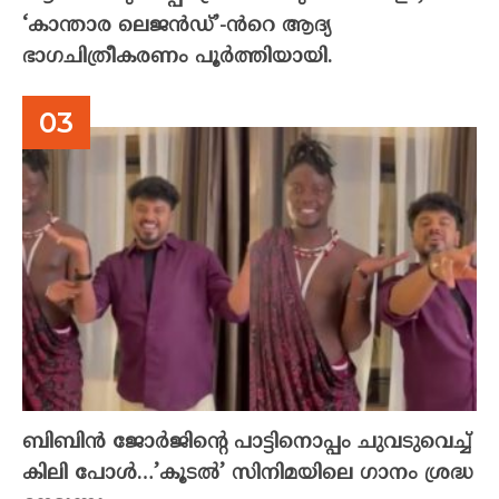
‘കാന്താര ലെജൻഡ്’-ൻറെ ആദ്യ
ഭാഗചിത്രീകരണം പൂർത്തിയായി.
ബിബിൻ ജോർജിന്റെ പാട്ടിനൊപ്പം ചുവടുവെച്ച്
കിലി പോൾ…’കൂടൽ’ സിനിമയിലെ ഗാനം ശ്രദ്ധ