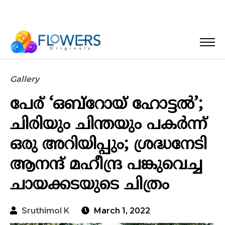
Gallery
പേര് ‘ഒബ്‌റോയ് ഹോട്ടൽ’;
ചിരിയും ചിന്തയും പകർന്ന്
ഒരു അറിയിപ്പും; ശ്രദ്ധനേടി
ആനന്ദ് മഹീന്ദ്ര പങ്കുവെച്ച
ചായക്കടയുടെ ചിത്രം
Sruthimol K
March 1, 2022