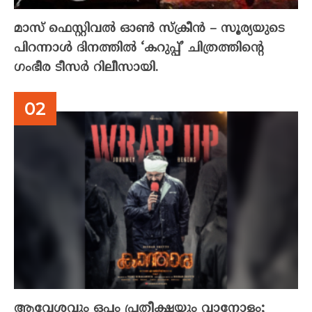
മാസ് ഫെസ്റ്റിവൽ ഓൺ സ്‌ക്രീൻ – സൂര്യയുടെ
പിറന്നാൾ ദിനത്തിൽ ‘കറുപ്പ്’ ചിത്രത്തിന്റെ
ഗംഭീര ടീസർ റിലീസായി.
ആവേശവും ഒപ്പം പ്രതീക്ഷയും വാനോളം;