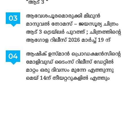
“ആട് 3 “
ആവേശപൂരമൊരുക്കി മിഥുൻ
മാനുവൽ തോമസ് – ജയസൂര്യ ചിത്രം
ആട് 3 ട്രെയ്‌ലർ പുറത്ത് ; ചിത്രത്തിന്റെ
ആഗോള റിലീസ് 2026 മാർച്ച് 19 ന്
ആഷിക് ഉസ്മാൻ പ്രൊഡക്ഷൻസിന്റെ
മോളിവുഡ് ടൈംസ് റിലീസ് ഡേറ്റിൽ
മാറ്റം ഒരു ദിവസം മുന്നേ എത്തുന്നു
മെയ് 14ന് തീയറ്ററുകളിൽ എത്തും