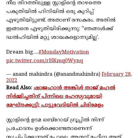
നീല നിറത്തിലുള്ള സ്റ്റാളിന്റെ താഴത്തെ
പകുതിയിൽ ഹിന്ദിയിൽ ഒരു കുറിപ്പ്
എഴുതിയിട്ടുണ്ട്. അതാണ് രസകരം. അതിൽ
ഇങ്ങനെ എഴുതിയിരിക്കുന്നു: “ഞങ്ങൾക്ക്
ഡൽഹിയിൽ മറ്റു ശാഖകളൊന്നുമില്ല’.
Dream big….
#MondayMotivation
pic.twitter.com/rHKmq0Wynq
— anand mahindra (@anandmahindra)
February 28,
2022
Read Also:
ഷാജഹാൻ അങ്കിൾ താജ്‌ മഹൽ
നിർമ്മിച്ചതിന് പിന്നിലെ രഹസ്യവുമായി
മേഘ്‌നക്കുട്ടി; പാട്ടുവേദിയിൽ ചിരിമേളം
സ്റ്റാളിന്റെ ഉടമ ഒബ്‌റോയ് ഗ്രൂപ്പിൽ നിന്ന്
പ്രചോദനം ഉൾക്കൊണ്ടതാണെന്ന്
സൂചിപ്പിക്കുന്നത് പോലെ, ആനന്ദ് മഹീന്ദ്ര അത്