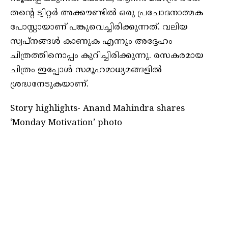
തന്റെ ട്വിറ്റർ അക്കൗണ്ടിൽ ഒരു പ്രചോദനാത്മക
പോസ്റ്റായാണ് പങ്കുവെച്ചിരിക്കുന്നത്. വലിയ
സ്വപ്‌നങ്ങൾ കാണുക എന്നും അദ്ദേഹം
ചിത്രത്തിനൊപ്പം കുറിച്ചിരിക്കുന്നു. രസകരമായ
ചിത്രം ഇപ്പോൾ സമൂഹമാധ്യമങ്ങളിൽ
ശ്രദ്ധനേടുകയാണ്.
Story highlights- Anand Mahindra shares
‘Monday Motivation’ photo