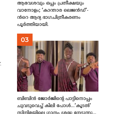
ആവേശവും ഒപ്പം പ്രതീക്ഷയും
വാനോളം; ‘കാന്താര ലെജൻഡ്’-
ൻറെ ആദ്യ ഭാഗചിത്രീകരണം
പൂർത്തിയായി.
.
ബിബിൻ ജോർജിന്റെ പാട്ടിനൊപ്പം
ചുവടുവെച്ച് കിലി പോൾ…’കൂടൽ’
സിനിമയിലെ ഗാനം ശ്രദ്ധ നേടുന്നു…