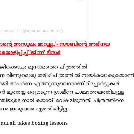
alamurali✨ (@aparna.balamurali)
ം ഓന്റെ അസുഖം മാറൂല്ല..’- സൗബിന്റെ അഭിനയ
ിപ്പിച്ച് ‘ജിന്ന്’ ടീസർ
ൊപ്പം മൂന്നാമത്തെ ചിത്രത്തിൽ
 വീണ്ടുമൊരു തമിഴ് ചിത്രത്തിൽ നായികയാകുകയാണ്
യി അപർണ എത്തുന്നുവെന്നാണ് റിപ്പോർട്ടുകൾ
 മുത്തയ്യ ഒരുക്കുന്ന ഗ്രാമീണ പശ്ചാത്തലത്തിലുള്ള
തിയുടെ നായികയായി വേഷമിടുന്നത്. ചിത്രത്തിനെ
പനം ഇതുവരെ എത്തിയിട്ടില്ല.
murali takes boxing lessons