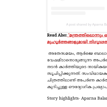
A post shared by Aparna B
Read Also:
‘മന്ത്രത്തിലൊന്നു
മുഹൂർത്തങ്ങളുമായി നിഗൂഢതയൊള
അതേസമയം, ആർജെ ബാലാജിക്ക
വേഷമിടാനൊരുങ്ങുന്ന അപർണ
നടൻ കാർത്തിയുടെ നായികയാ
സൂചിപ്പിക്കുന്നത്. സംവിധായകൻ
ചിത്രത്തിലാണ് അപർണ കാർത്
കുറിച്ചുള്ള ഔദ്യോഗിക പ്രഖ്യാ
Story highlights- Aparna Bala