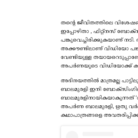
തന്റെ ജീവിതത്തിലെ വിശേഷങ്
ഇപ്പോഴിതാ , ഫിറ്റ്നസ് ബോക്‌
പങ്കുവെച്ചിരിക്കുകയാണ് നടി
അക്കൗണ്ടിലാണ് വിഡിയോ പങ്കുവ
വേണ്ടിയുള്ള തയായറെടുപ്പാണോ
അപർണയുടെ വിഡിയോക്ക് കമന്റ
അഭിനയത്തിൽ മാത്രമല്ല പാട്ടി
ബാലമുരളി ഇനി ബോക്സിംഗി
ബാലമുരളിനായികയാകുന്നത് ‘നി
അപർണ ബാലമുരളി, ഋതു വർമ്
കഥാപാത്രങ്ങളെ അവതരിപ്പിക്ക