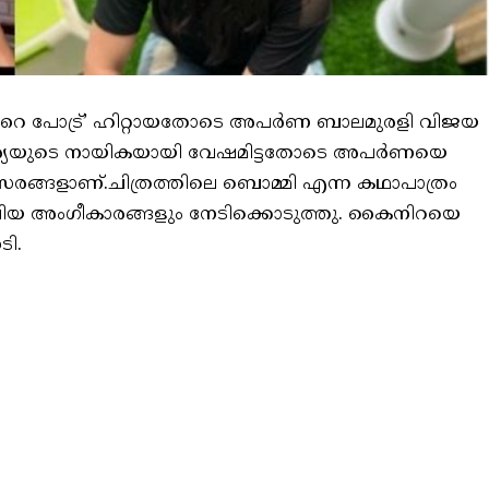
രറൈ പോട്ര്’ ഹിറ്റായതോടെ അപർണ ബാലമുരളി വിജയ
 സൂര്യയുടെ നായികയായി വേഷമിട്ടതോടെ അപർണയെ
സരങ്ങളാണ്.ചിത്രത്തിലെ ബൊമ്മി എന്ന കഥാപാത്രം
ിയ അംഗീകാരങ്ങളും നേടിക്കൊടുത്തു. കൈനിറയെ
ടി.